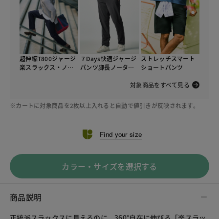
超伸縮T800ジャージ
７Days快適ジャージ
ストレッチスマート
楽スラックス・ノー
パンツ脚長ノータッ
ショートパンツ
タック
ク
対象商品をすべて見る
※カートに対象商品を2枚以上入れると自動で値引きが反映されます。
Find your size
カラー・サイズを選択する
商品説明
正統派スラックスに見えるのに、360°自在に伸びる「楽スラッ