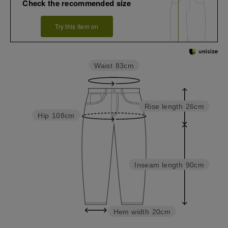
Check the recommended size
Try this item on
Waist
83cm
Rise length
26cm
Hip
108cm
Inseam length
90cm
Hem width
20cm