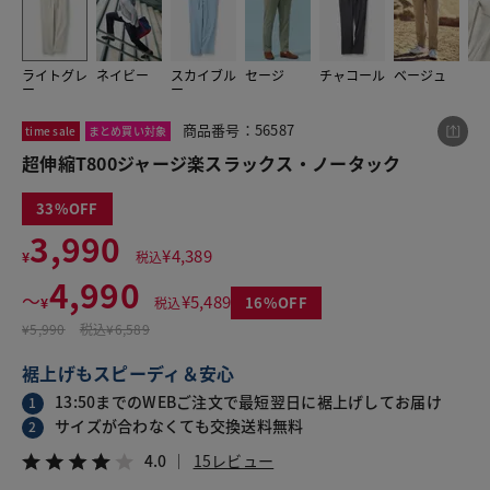
ライトグレ
ネイビー
スカイブル
セージ
チャコール
ベージュ
この商品をシェアする
ー
ー
商品番号：56587
time sale
まとめ買い対象
超伸縮T800ジャージ楽スラックス・ノータック
超伸縮T800ジャージ楽スラックス・ノータック
¥4,990
税込¥5,489
4.0
15レビュー
33
3,990
¥
4,389
¥
税込
4,990
〜
¥
5,489
16
¥
税込
LINE
X
メール
¥
5,990
税込
¥6,589
裾上げもスピーディ＆安心
13:50までのWEBご注文で最短翌日に裾上げしてお届け
1
サイズが合わなくても交換送料無料
2
4.0
15レビュー