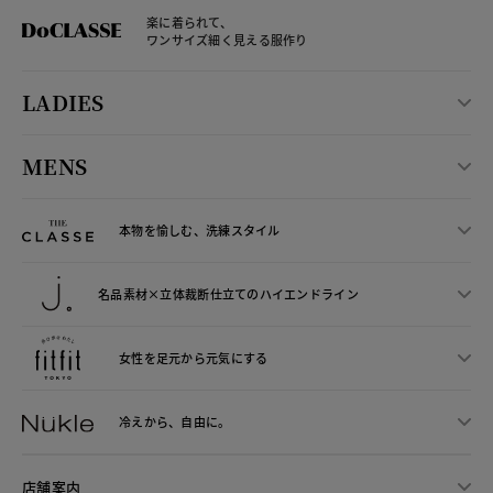
楽に着られて、
ワンサイズ細く見える服作り
LADIES
MENS
本物を愉しむ、洗練スタイル
名品素材×立体裁断仕立ての
ハイエンドライン
女性を足元から
元気にする
冷えから、
自由に。
店舗案内