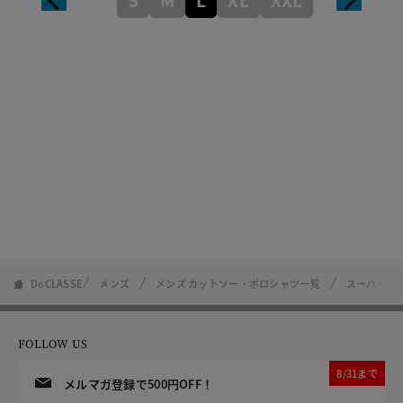
DoCLASSE
メンズ
メンズ カットソー・ポロシャツ一覧
スーパー高
FOLLOW US
8/31まで
メルマガ登録で500円OFF！