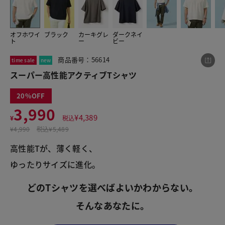
オフホワイ
ブラック
カーキグレ
ダークネイ
この商品をシェアする
ト
ー
ビー
商品番号：56614
time sale
new
スーパー高性能アクティブTシャツ
スーパー高性能アクティブTシャツ
¥3,990
税込¥4,389
20
3,990
¥
4,389
¥
税込
¥
4,990
税込
¥5,489
高性能Tが、薄く軽く、
LINE
X
メール
ゆったりサイズに進化。
どのTシャツを選べばよいかわからない。
そんなあなたに。