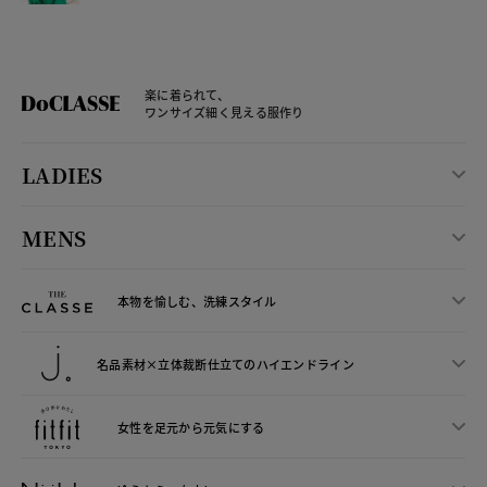
楽に着られて、
ワンサイズ細く見える服作り
LADIES
MENS
本物を愉しむ、洗練スタイル
名品素材×立体裁断仕立ての
ハイエンドライン
女性を足元から
元気にする