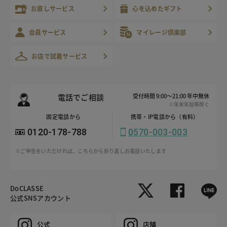
お直しサービス
心を込めたギフト
会員サービス
マイレージ倶楽部
お店で試着サービス
電話でご相談
受付時間 9:00～21:00 年中無休
※年末年始等除く
固定電話から
携帯・IP電話から（有料）
0120-178-788
0570-003-003
※ご申告をいただければ、こちらから折り返しお電話いたします
DoCLASSE
公式SNSアカウント
公式
店舗