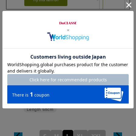
Sleeve length
23cm
Shoulder width
54cm
Width
58.5cm
Length
68cm
S
M
L
XL
XXL