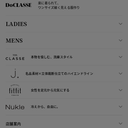
楽に着られて、
ワンサイズ細く見える服作り
LADIES
MENS
本物を愉しむ、洗練スタイル
名品素材×立体裁断仕立ての
ハイエンドライン
女性を足元から
元気にする
冷えから、
自由に。
店舗案内