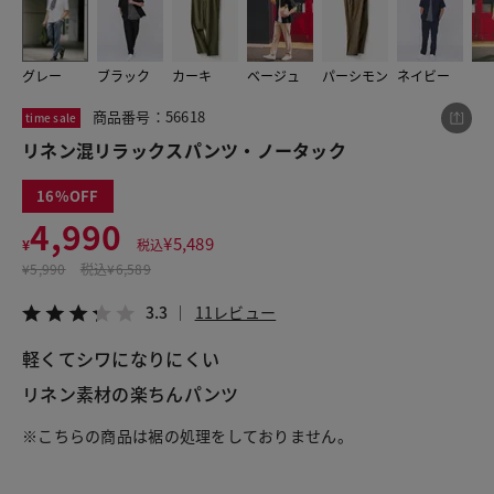
グレー
ブラック
カーキ
ベージュ
パーシモン
ネイビー
この商品をシェアする
商品番号：56618
time sale
リネン混リラックスパンツ・ノータック
リネン混リラックスパンツ・ノータック
¥4,990
税込¥5,489
16
3.3
11レビュー
4,990
¥
5,489
¥
税込
¥
5,990
税込
¥6,589
3.3
11レビュー
LINE
X
メール
軽くてシワになりにくい
リネン素材の楽ちんパンツ
※こちらの商品は裾の処理をしておりません。