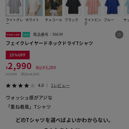
ライトグレ
ホワイト
チャコール
ブラック
ライトピン
ブルー
サ
この商品をシェアする
ー
ク
商品番号：56634
time sale
new
フェイクレイヤードネックドライTシャツ
フェイクレイヤードネックドライTシャツ
¥2,990
税込¥3,289
4.0
1レビュー
25
2,990
¥
3,289
¥
税込
¥
3,990
税込
¥4,389
LINE
X
メール
4.0
1レビュー
ウォッシュ感がアジな
「重ね着風」Tシャツ
どのTシャツを選べばよいかわからない。