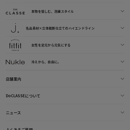
本物を愉しむ、洗練スタイル
名品素材×立体裁断仕立ての
ハイエンドライン
女性を足元から
元気にする
冷えから、
自由に。
店舗案内
DoCLASSEについて
ニュース
よくあるご質問