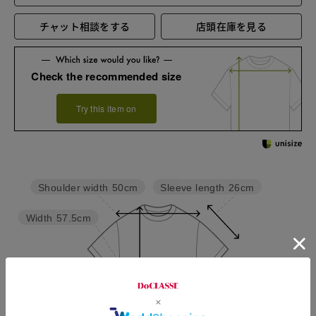
チャット相談をする
店頭在庫を見る
Check the recommended size
Try this item on
Sleeve length
26cm
Shoulder width
50cm
Width
57.5cm