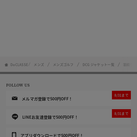
DoCLASSE
メンズ
メンズゴルフ
DCG ジャケット一覧
羽織り感
FOLLOW US
8/31まで
メルマガ登録で500円OFF！
8/31まで
LINEお友達登録で500円OFF！
アプリダウンロードで500円OFF！