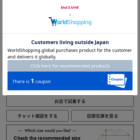
S
68
91
38
57
M
70
97
40
58
L
72
103
42
59
XL
74
109
44
60
XXL
74
115
48
60
お店で試着する
チャット相談をする
店頭在庫を見る
Check the recommended size