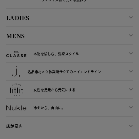
LADIES
MENS
本物を愉しむ、洗練スタイル
名品素材×立体裁断仕立ての
ハイエンドライン
女性を足元から
元気にする
冷えから、
自由に。
店舗案内