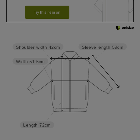
Try this item on
Sleeve length
59cm
Shoulder width
42cm
Width
51.5cm
Length
72cm