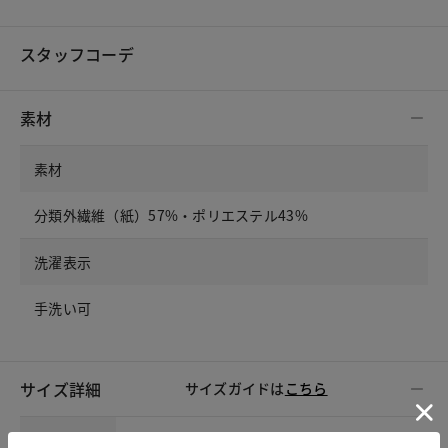
スタッフコーデ
素材
素材
分類外繊維（紙）57%・ポリエステル43%
洗濯表示
手洗い可
サイズ詳細
サイズガイドは
こちら
サイズ
着丈
胸囲
肩幅
袖丈