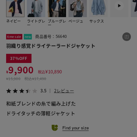
ネイビー
ライトグレ
ブルーグレ
ベージュ
サックス
この商品をシェアする
ー
ー
商品番号：56640
time sale
new
羽織り感覚ドライテーラードジャケット
羽織り感覚ドライテーラードジャケット
¥9,900
税込¥10,890
3.5
2レビュー
37
9,900
¥
10,890
¥
税込
¥
15,900
税込
¥17,490
LINE
X
メール
3.5
2レビュー
和紙ブレンドの糸で編み上げた
ドライタッチの薄軽ジャケット
Find your size