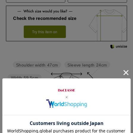
Check the recommended size
Try this item on
Sleeve length
24cm
Shoulder width
47cm
Width
59.5cm