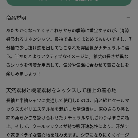
商品説明
あたたかくなってくるこれらからの季節に重宝するのが、清涼
感溢れるリネンシャツ。長袖で品よくまとめてもいいですし、7
分袖で少し抜け感を出してもこなれた雰囲気がナチュラルに漂
う。半袖だとよりアクティブなイメージに。袖丈の長さが異な
るシャツを何着か用意して、気分や気温に合わせて着こなしを
楽しみましょう！
天然素材と機能素材をミックスして極上の着心地
長袖と半袖シャツに共通して使用したのは、麻と綿とクールマ
ックスのポリエステル糸を混紡した清涼素材。麻のさらり感と
綿の柔らかさを掛け合わせたナチュラルな肌ざわりはまさに極
上。そして、クールマックスが持つ吸汗速乾性により、汗がす
ぐ乾きドライな着心地を味わえます。シワになりにくくイージ