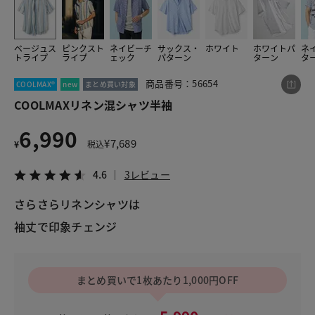
ベージュス
ピンクスト
ネイビーチ
サックス・
ホワイト
ホワイトパ
ネ
この商品をシェアする
トライプ
ライプ
ェック
パターン
ターン
タ
商品番号：56654
COOLMAX®
new
まとめ買い対象
COOLMAXリネン混シャツ半袖
COOLMAXリネン混シャツ半袖
¥6,990
税込¥7,689
4.6
3レビュー
6,990
¥
7,689
¥
税込
4.6
3レビュー
さらさらリネンシャツは
LINE
X
メール
袖丈で印象チェンジ
まとめ買いで1枚あたり1,000円OFF