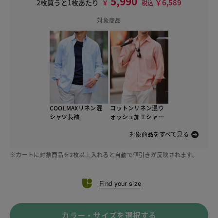
5,990
￥6,589
2枚買うと1枚あたり
￥
税込
対象商品
COOLMAXリネン混
コットンリネン混ウ
シャツ長袖
ォッシュ加工シャツ7
分袖
対象商品をすべて見る
※カートに対象商品を2枚以上入れると自動で値引きが反映されます。
Find your size
カラー・サイズを選択する