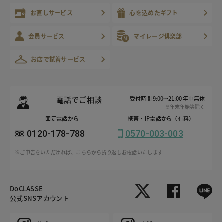
お直しサービス
心を込めたギフト
会員サービス
マイレージ倶楽部
お店で試着サービス
電話でご相談
受付時間 9:00～21:00 年中無休
※年末年始等除く
固定電話から
携帯・IP電話から（有料）
0120-178-788
0570-003-003
※ご申告をいただければ、こちらから折り返しお電話いたします
DoCLASSE
公式SNSアカウント