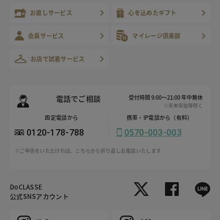
お直しサービス
心を込めたギフト
会員サービス
マイレージ倶楽部
お店で試着サービス
電話でご相談
受付時間 9:00～21:00 年中無休
※年末年始等除く
固定電話から
携帯・IP電話から（有料）
0120-178-788
0570-003-003
※ご申告をいただければ、こちらから折り返しお電話いたします
DoCLASSE
公式SNSアカウント