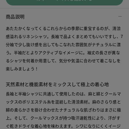
商品説明
あたたかくなってくるこれらからの季節に重宝するのが、清涼
感溢れるリネンシャツ。長袖で品よくまとめてもいいですし、7
分袖で少し抜け感を出してもこなれた雰囲気がナチュラルに漂
う。半袖だとよりアクティブなイメージに。袖丈の長さが異な
るシャツを何着か用意して、気分や気温に合わせて着こなしを
楽しみましょう！
天然素材と機能素材をミックスして極上の着心地
長袖と半袖シャツに共通して使用したのは、麻と綿とクールマ
ックスのポリエステル糸を混紡した清涼素材。麻のさらり感と
綿の柔らかさを掛け合わせたナチュラルな肌ざわりはまさに極
上。そして、クールマックスが持つ吸汗速乾性により、汗がす
ぐ乾きドライな着心地を味わえます。シワになりにくくイージ