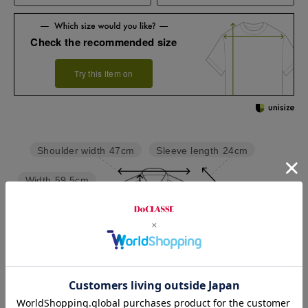
Check the recommended size
Try this item on
Sleeve length
24cm
Shoulder width
47cm
Width
59.5cm