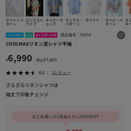
ホワイトパ
ピンクスト
ネイビーチ
サックス・
ホワイト
ネイビーパ
オ
この商品をシェアする
ターン
ライプ
ェック
パターン
ターン
タ
商品番号：56654
COOLMAX®
new
まとめ買い対象
COOLMAXリネン混シャツ半袖
COOLMAXリネン混シャツ半袖
¥6,990
税込¥7,689
4.6
3レビュー
6,990
¥
7,689
¥
税込
4.6
3レビュー
さらさらリネンシャツは
LINE
X
メール
袖丈で印象チェンジ
まとめ買いで1枚あたり1,000円OFF