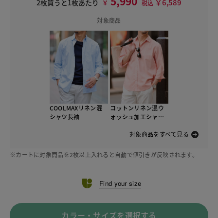
5,990
￥6,589
2枚買うと1枚あたり
￥
税込
対象商品
COOLMAXリネン混
コットンリネン混ウ
シャツ長袖
ォッシュ加工シャツ7
分袖
対象商品をすべて見る
※カートに対象商品を2枚以上入れると自動で値引きが反映されます。
Find your size
カラー・サイズを選択する