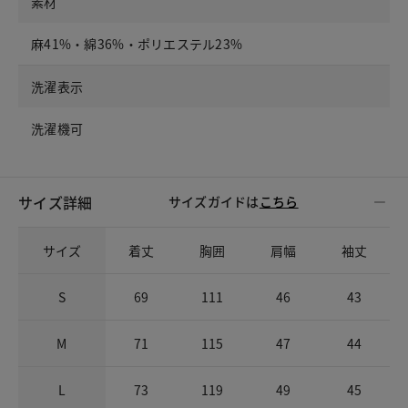
素材
麻41%・綿36%・ポリエステル23%
洗濯表示
洗濯機可
サイズ詳細
サイズガイドは
こちら
サイズ
着丈
胸囲
肩幅
袖丈
S
69
111
46
43
M
71
115
47
44
L
73
119
49
45