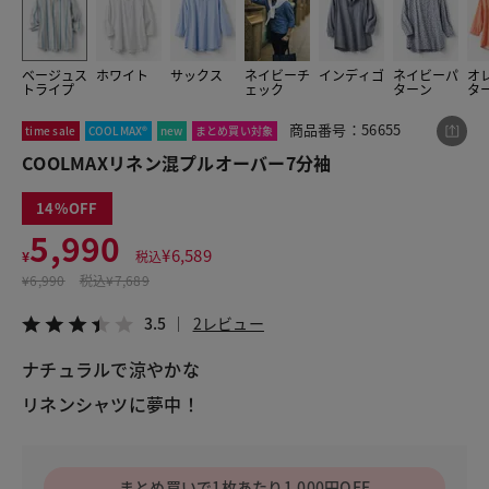
ベージュス
ホワイト
サックス
ネイビーチ
インディゴ
ネイビーパ
オ
この商品をシェアする
トライプ
ェック
ターン
タ
商品番号：56655
time sale
COOLMAX®
new
まとめ買い対象
COOLMAXリネン混プルオーバー7分袖
COOLMAXリネン混プルオーバー7分袖
¥5,990
税込¥6,589
3.5
2レビュー
14
5,990
¥
6,589
¥
税込
¥
6,990
税込
¥7,689
LINE
X
メール
3.5
2レビュー
ナチュラルで涼やかな
リネンシャツに夢中！
まとめ買いで1枚あたり1,000円OFF