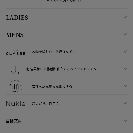
ワンサイズ細く見える服作り
LADIES
MENS
本物を愉しむ、洗練スタイル
名品素材×立体裁断仕立ての
ハイエンドライン
女性を足元から
元気にする
冷えから、
自由に。
店舗案内