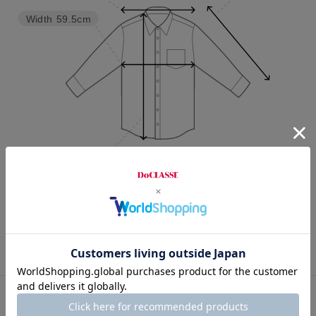
Width
59.5cm
Length
73cm
S
M
L
XL
XXL
カスタマーレビュー