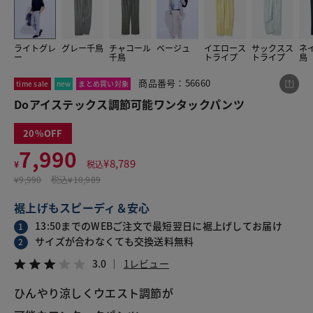
ライトグレ
グレー千鳥
チャコール
ベージュ
イエロース
サックスス
ネ
この商品をシェアする
ー
千鳥
トライプ
トライプ
鳥
商品番号：56660
time sale
new
まとめ買い対象
Doアイステックス調節可能ワンタックパンツ
Doアイステックス調節可能ワンタックパンツ
¥7,990
税込¥8,789
3.0
1レビュー
20
7,990
¥
8,789
¥
税込
¥
9,990
税込
¥10,989
裾上げもスピーディ＆安心
LINE
X
メール
13:50までのWEBご注文で最短翌日に裾上げしてお届け
1
サイズが合わなくても交換送料無料
2
3.0
1レビュー
ひんやり涼しくウエスト調節が