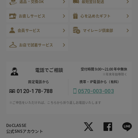
返品・交換OK
最短翌日配送
お直しサービス
心を込めたギフト
会員サービス
マイレージ倶楽部
お店で試着サービス
電話でご相談
受付時間 9:00～21:00 年中無休
※年末年始等除く
固定電話から
携帯・IP電話から（有料）
0120-178-788
0570-003-003
※ご申告をいただければ、こちらから折り返しお電話いたします
DoCLASSE
公式SNSアカウント