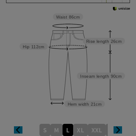
Waist
86cm
Rise length
26cm
Hip
112cm
Inseam length
90cm
Hem width
21cm
S
M
L
XL
XXL
XXXL