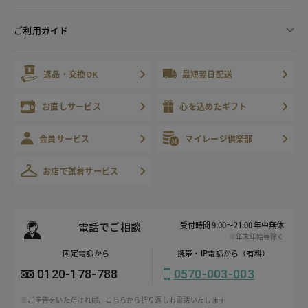
ご利用ガイド
返品・交換OK
最短翌日配送
お直しサービス
心を込めたギフト
会員サービス
マイレージ倶楽部
お店で試着サービス
電話でご相談
受付時間 9:00～21:00 年中無休
※年末年始等除く
固定電話から
携帯・IP電話から（有料）
0120-178-788
0570-003-003
※ご申告をいただければ、こちらから折り返しお電話いたします