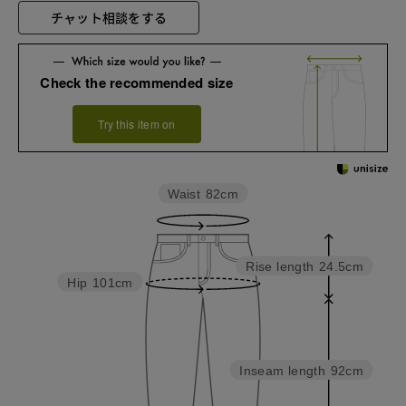
チャット相談をする
Check the recommended size
Try this item on
Waist
82cm
Rise length
24.5cm
Hip
101cm
Inseam length
92cm