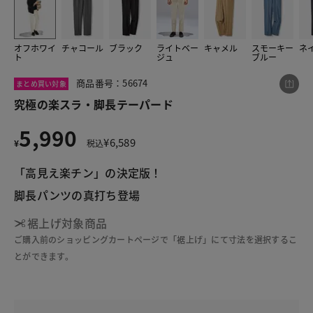
オフホワイ
チャコール
ブラック
ライトベー
キャメル
スモーキー
ネ
この商品をシェアする
ト
ジュ
ブルー
商品番号：56674
まとめ買い対象
究極の楽スラ・脚長テーパード
究極の楽スラ・脚長テーパード
¥5,990
税込¥6,589
5,990
¥
6,589
¥
税込
「高見え楽チン」の決定版！
脚長パンツの真打ち登場
LINE
X
メール
裾上げ対象商品
ご購入前のショッピングカートページで「裾上げ」にて寸法を選択するこ
とができます。