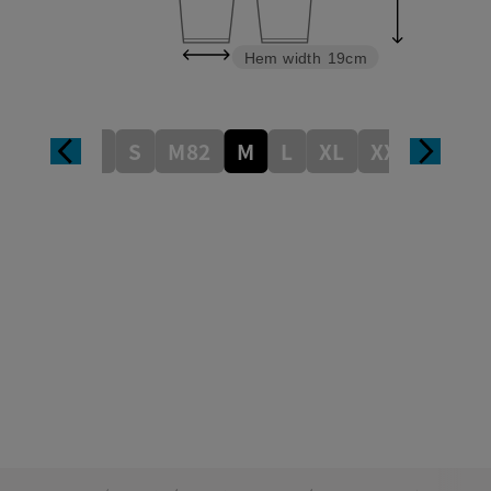
Hem width
19cm
S82
S
M82
M
L
XL
XXL
3XL