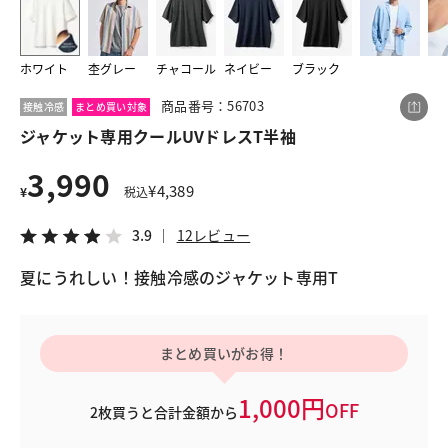
ホワイト
杢グレー
チャコール
ネイビー
ブラック
この商品をシェアする
商品番号：56703
接触冷感
まとめ買い対象
ジャケット専用クールUVドレスT半袖
ジャケット専用クールUVドレスT半袖
¥3,990
税込¥4,389
3,990
3.9
12レビュー
¥
4,389
¥
税込
3.9
12レビュー
夏にうれしい！接触冷感のジャケット専用T
LINE
X
メール
まとめ買いがお得！
1,000円
OFF
2枚買うと合計金額から