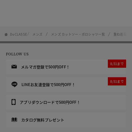
DoCLASSE
メンズ
メンズ カットソー・ポロシャツ一覧
重ね着風ク
FOLLOW US
8/31まで
メルマガ登録で500円OFF！
8/31まで
LINEお友達登録で500円OFF！
アプリダウンロードで500円OFF！
カタログ無料プレゼント