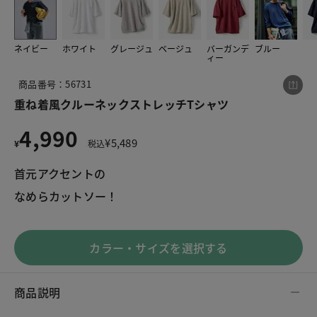
ネイビー
ホワイト
グレージュ
ベージュ
バーガンデ
ブルー
この商品をシェアする
ィー
商品番号：56731
重ね着風クルーネックストレッチTシャツ
重ね着風クルーネックストレッチTシャツ
¥4,990
税込¥5,489
4,990
¥
5,489
¥
税込
首元アクセントの
なめらカットソー！
LINE
X
メール
カラー・サイズを選択する
商品説明