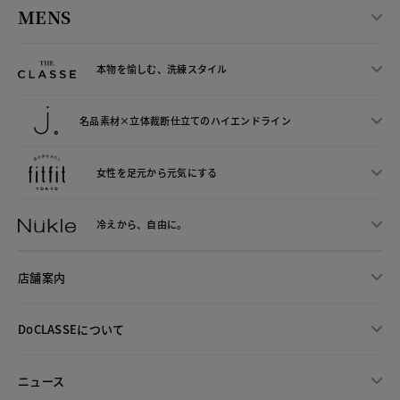
MENS
本物を愉しむ、洗練スタイル
名品素材×立体裁断仕立ての
ハイエンドライン
女性を足元から
元気にする
冷えから、
自由に。
店舗案内
DoCLASSEについて
ニュース