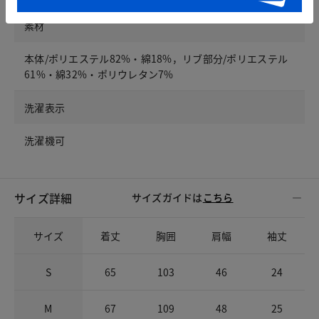
素材
本体/ポリエステル82%・綿18%，リブ部分/ポリエステル
61%・綿32%・ポリウレタン7%
洗濯表示
洗濯機可
サイズ詳細
サイズガイドは
こちら
サイズ
着丈
胸囲
肩幅
袖丈
S
65
103
46
24
M
67
109
48
25