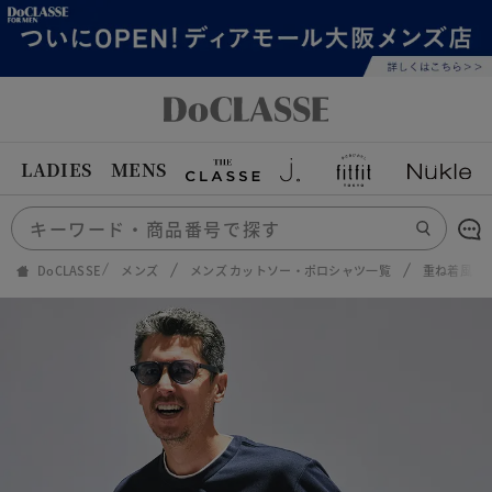
LADIES
MENS
DoCLASSE
メンズ
メンズ カットソー・ポロシャツ一覧
重ね着風ク