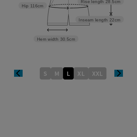
Rise length
28.5cm
Hip
116cm
Inseam length
22cm
Hem width
30.5cm
S
M
L
XL
XXL