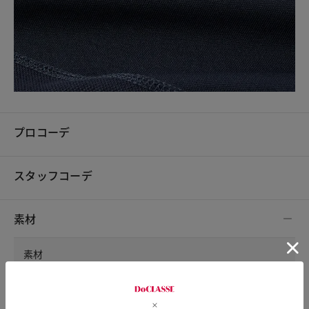
プロコーデ
スタッフコーデ
素材
素材
本体/ポリエステル82%・綿18%，別布/ナイロン100%