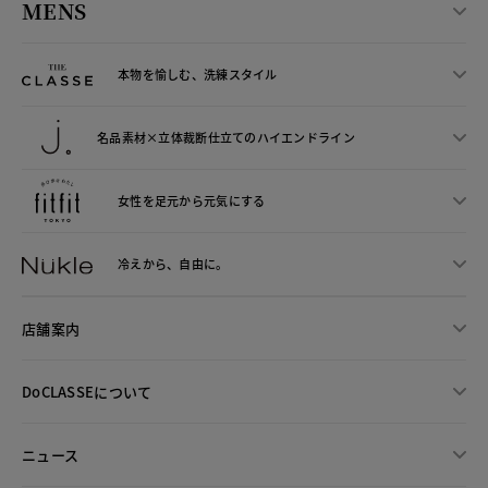
MENS
本物を愉しむ、洗練スタイル
名品素材×立体裁断仕立ての
ハイエンドライン
女性を足元から
元気にする
冷えから、
自由に。
店舗案内
DoCLASSEについて
ニュース