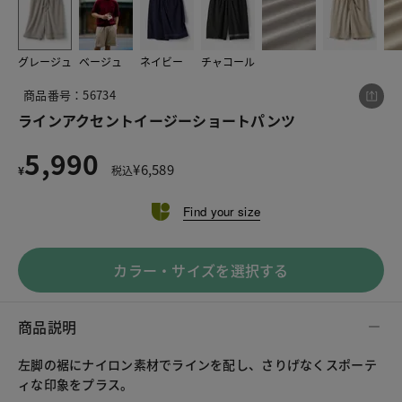
グレージュ
ベージュ
ネイビー
チャコール
この商品をシェアする
商品番号：56734
ラインアクセントイージーショートパンツ
ラインアクセントイージーショートパンツ
¥5,990
税込¥6,589
5,990
¥
6,589
¥
税込
Find your size
LINE
X
メール
カラー・サイズを選択する
商品説明
左脚の裾にナイロン素材でラインを配し、さりげなくスポーテ
ィな印象をプラス。