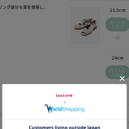
リング部分も革を使用し、
21.5cm
カートに
入れる
24cm
カートに
入れる
ー
交換・返品はお気軽に！