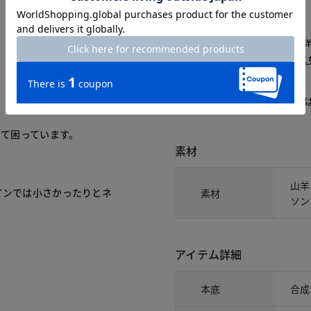
△：残りわずか
～頃お届け：入荷次第、お届け。
再入荷予約：メールでお知らせ。
1週間前後でお届け： 詳しくは
こ
商品についてのお問い合わせ
くて困っています。
素材
山羊
インでは小さかったりとネ
素材
ソン
アイテム詳細
本底
合成