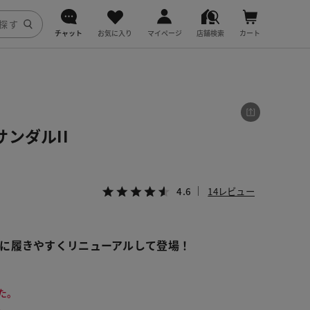
チャット
お気に入り
マイページ
店舗検索
カート
DoCLASSE
j.
ンダルII
fitfit
4.6
14レビュー
に履きやすくリニューアルして登場！
た。
。