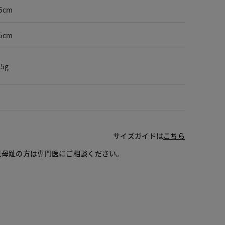
5cm
5cm
5g
サイズガイドは
こちら
反母趾の方は専門医にご相談ください。