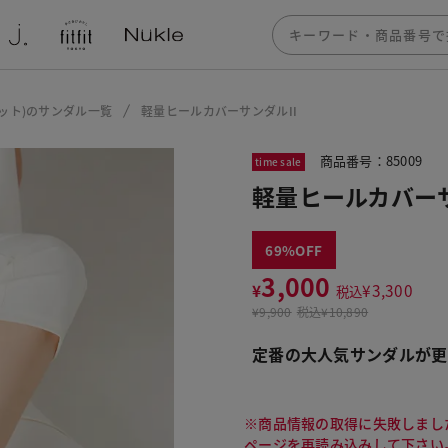
フィット)のサンダル一覧
軽量ヒールカバーサンダルII
商品番号：85009
time sale
軽量ヒールカバーサ
69
3,000
¥
¥
3,300
税込
¥
9,900
税込
¥10,890
定番の大人気サンダルが更
※商品情報の取得に失敗しまし
ページを再読み込みして下さい