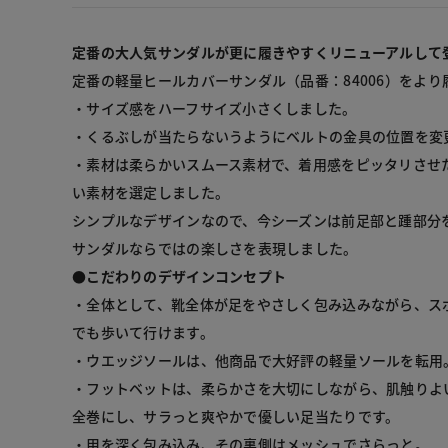
定番の大人気サンダルが更に履きやすくリニューアルして
定番の軽量ヒールカバーサンダル（品番：84006）をより
・サイズ感をハーフサイズ小さくしました。

・くるぶしが当たらないうようにベルトの金具の位置を変更
・素材は柔らかいスムース素材で、着用感をピッタリさせ
い素材を選定しました。

シンプルなデザインなので、今シーズンは前足部と踵部分
サンダルならではの楽しさを表現しました。

●
こだわりのデザインコンセプト
・全体として、靴全体が足をやさしく包み込みながら、ス
でも歩いて行けます。

・ウエッジソールは、他商品で大好評の軽量ソールを転用。
・フットベットは、柔らかさを大切にしながら、肌触りよ
全巻にし、サラっと爽やかで優しい足当たりです。

・甲を深く包み込み、その裏側はメッシュでさらっと。
