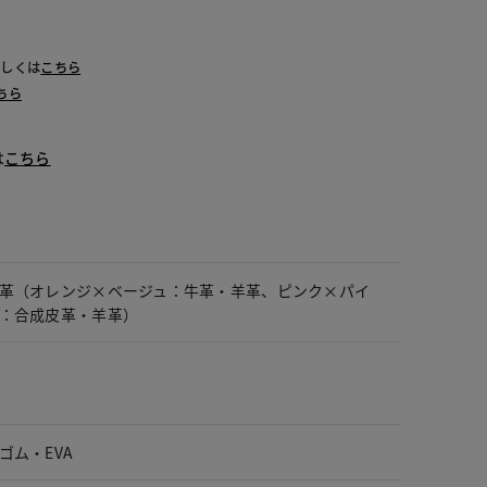
詳しくは
こちら
ちら
は
こちら
革（オレンジ×ベージュ：牛革・羊革、ピンク×パイ
：合成皮革・羊革）
ゴム・EVA