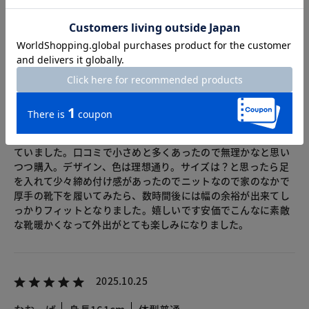
2026.03.07
32芭蕉
身長154cm
体型小柄
カラー：ライトグレー
サイズ：22.5cm
ずっと気になっていたまま年も変わって、そしたらOUTLETに
なって小サイズの22.5cmだけ、しかも欲しかったグレーが残っ
ていました。口コミで小さめと多くあったので無理かなと思い
つつ購入。デザイン、色は理想通り。サイズは？と思ったら足
を入れて少々締め付け感があったのでニットなので家のなかで
厚手の靴下を履いてみたら、数時間後には幅の余裕が出来てし
っかりフィットとなりました。嬉しいです安価でこんなに素敵
な靴暖かくなって外出がとても楽しみになりました。
2025.10.25