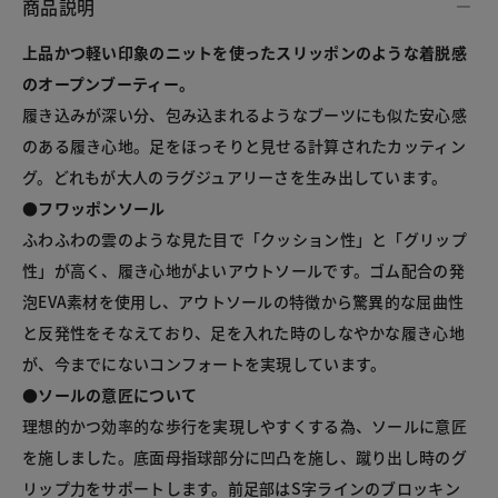
商品説明
上品かつ軽い印象のニットを使ったスリッポンのような着脱感
のオープンブーティー。
履き込みが深い分、包み込まれるようなブーツにも似た安心感
のある履き心地。足をほっそりと見せる計算されたカッティン
●フワッポンソール
ふわふわの雲のような見た目で「クッション性」と「グリップ
性」が高く、履き心地がよいアウトソールです。ゴム配合の発
泡EVA素材を使用し、アウトソールの特徴から驚異的な屈曲性
と反発性をそなえており、足を入れた時のしなやかな履き心地
●ソールの意匠について
理想的かつ効率的な歩行を実現しやすくする為、ソールに意匠
を施しました。底面母指球部分に凹凸を施し、蹴り出し時のグ
リップ力をサポートします。前足部はS字ラインのブロッキン