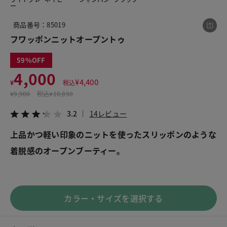
ー
商品番号：85019
この商品をシェアする
フワッポンニットオープントゥ
59
フワッポンニットオープントゥ
4,000
¥4,000
税込¥4,400
¥
4,400
¥
税込
3.2
14レビュー
¥
9,900
税込
¥10,890
3.2
14レビュー
上品かつ軽い印象のニットを使ったスリッポンのような
着脱感のオープンブーティー。
LINE
X
メール
カラー・サイズを選択する