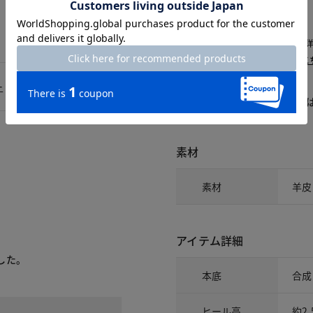
△：残りわずか
～頃お届け：入荷次第、お届け。
再入荷予約：メールでお知らせ。
1週間前後でお届け： 詳しくは
こ
ー
商品についてのお問い合わせ
素材
素材
羊皮
アイテム詳細
した。
本底
合成
ヒール高
約2.