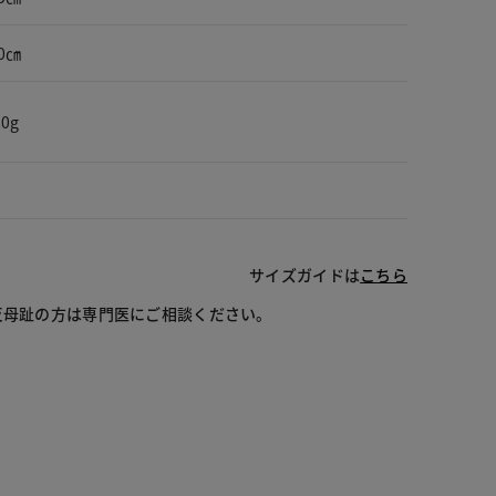
0㎝
0g
サイズガイドは
こちら
反母趾の方は専門医にご相談ください。