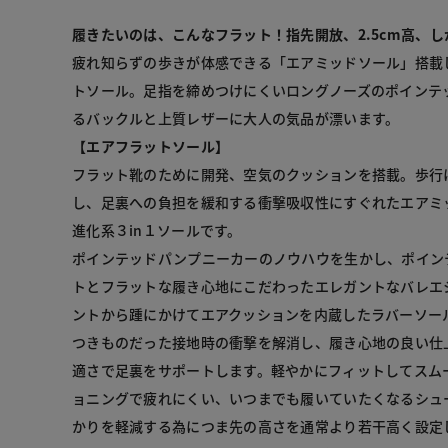
履きたいのは、こんなフラット！指先開放、2.5cm高、
疲れ知らずの歩きが体感できる「エアミッドソール」搭載し
トソール。足指を締めつけにくいロングノーズのポインテ
【エアフラットソール】
フラット靴のために開発、空気のクッションを搭載。歩行
し、足裏への負担を緩和する衝撃吸収性にすぐれたエアミ
進化系３in１ソールです。

ポインテッドパンプニーカーのノウハウを生かし、ポイン
トとフラットな履き心地にこだわったエレガントなバレエ
ントから踵にかけてエアクッションを内蔵したラバーソー
つきものだった接地時の衝撃を解消し、履き心地の良い仕
適さで足裏をサポートします。軽やかにフィットしてスム
ョニングで疲れにくい、いつまでも履いていたくなるシュ
かりを軽減する為につま先の高さを通常より若干高く設定