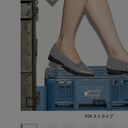
1
|
25
908 ストライプ