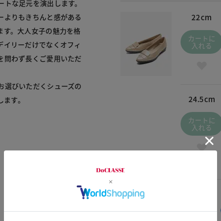
ートな足元を演出します。
ーよりもきちんと感がある
22cm
ます。大人女子の魅力を格
カートに
デイリーだけでなくオフィ
入れる
を問わず長くご愛用いただ
お選びいただくシューズの
24.5cm
ます。

カートに
入れる
交換・返品はお気軽に！