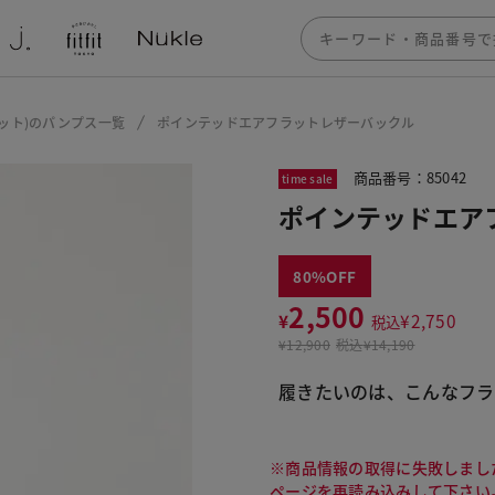
フィット)のパンプス一覧
ポインテッドエアフラットレザーバックル
商品番号：85042
time sale
ポインテッドエア
80
2,500
¥
¥
2,750
税込
¥
12,900
税込
¥14,190
履きたいのは、こんなフラ
※商品情報の取得に失敗しまし
ページを再読み込みして下さい