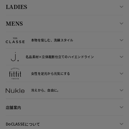
LADIES
MENS
本物を愉しむ、洗練スタイル
名品素材×立体裁断仕立ての
ハイエンドライン
女性を足元から
元気にする
冷えから、
自由に。
店舗案内
DoCLASSEについて