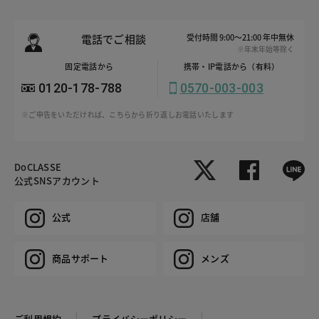
電話でご相談
受付時間 9:00～21:00 年中無休
※年末年始等除く
固定電話から
携帯・IP電話から（有料）
0120-178-788
0570-003-003
※ご申告をいただければ、こちらから折り返しお電話いたします
DoCLASSE
公式SNSアカウント
公式
店舗
商品サポート
メンズ
ご利用規約
プライバシーポリシー