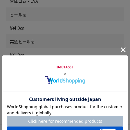
合成ゴム・EVA
ヒール高
約4.0㎝
実感ヒール高
約1.0㎝
重量（23.5cm）
約280ｇ
靴幅
3E