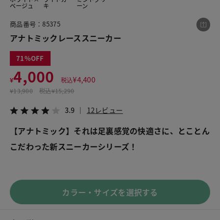
ベージュ
キ
ーン
商品番号：85375
この商品をシェアする
アナトミックレーススニーカー
71
アナトミックレーススニーカー
4,000
¥4,000
税込¥4,400
¥
4,400
¥
税込
3.9
12レビュー
¥
13,900
税込
¥15,290
3.9
12レビュー
【アナトミック】それは足裏感覚の快適さに、とことん
こだわった新スニーカーシリーズ！
LINE
X
メール
カラー・サイズを選択する