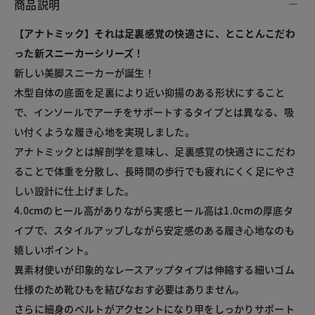
商品説明
【アナトミック】それは足裏感覚の快適さに、とことんこだわ
った新スニーカーシリーズ！
新しい美脚スニーカーが誕生！

木型自体の底面を足裏により近い抑揚のある形状にすること
で、インソールでアーチをサポートするタイプとは異なる、吸
い付くような履き心地を実現しました。

アナトミックとは解剖学を意味し、足裏感覚の快適さにこだわ
ることで体重を分散し、長時間の歩行でも疲れにくく足にやさ
しい設計に仕上げました。

4.0cmのヒール高がありながら実感ヒール高は1.0cmの厚底タ
イプで、スタイルアップしながら安定感のある履き心地なのも
嬉しいポイント。

異素材使いが印象的なレースアップタイプは伸縮する細いゴム
仕様のため靴ひもを結びなおす必要はありません。

さらに細身のベルトがアクセントになり甲をしっかりサポート