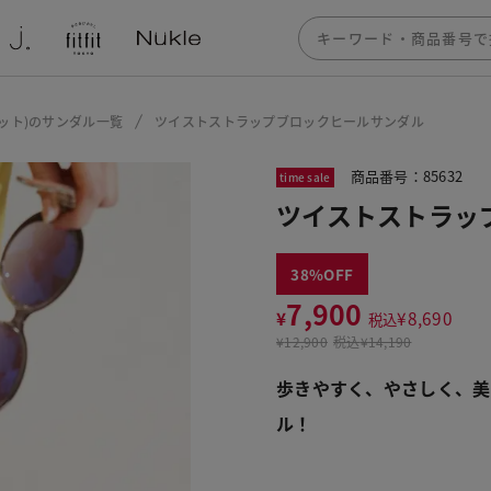
フィット)のサンダル一覧
ツイストストラップブロックヒールサンダル
商品番号：85632
time sale
ツイストストラッ
38
7,900
¥
¥
8,690
税込
¥
12,900
税込
¥14,190
歩きやすく、やさしく、美
ル！