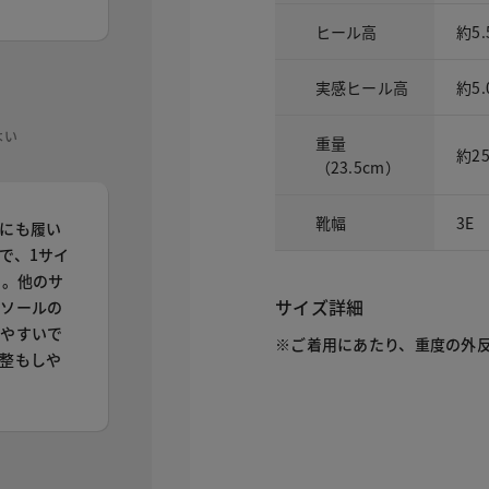
ヒール高
約5.
実感ヒール高
約5.
よい
重量
約2
（23.5cm）
靴幅
3E
にも履い
で、1サイ
た。他のサ
サイズ詳細
ンソールの
きやすいで
※ご着用にあたり、重度の外
整もしや
。