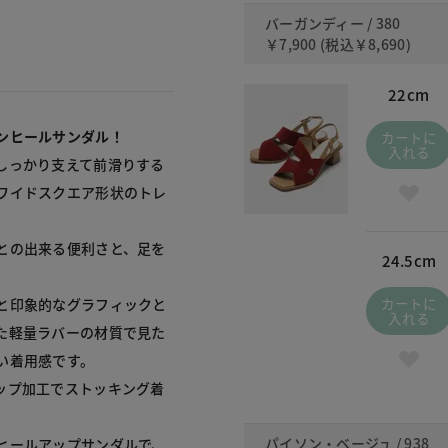
バーガンディー / 380
￥7,900
(税込
￥8,690
)
22cm
ンヒールサンダル！
カートに
入れる
しっかり支えて前滑りする
ワイドスクエア形状のトレ
との出来る便利さと、足を
24.5cm
カートに
と印象的なグラフィックと
入れる
た軽量ラバーの材質で見た
着用感です。

ップ加工でストッキング着
パイソン・ベージュ / 938
ヒールアップサンダルで、