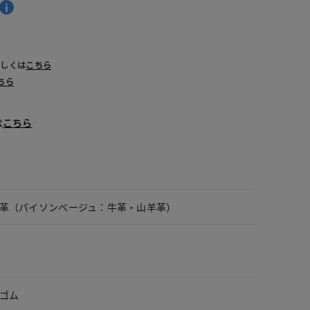
詳しくは
こちら
ちら
は
こちら
革（パイソンベージュ：牛革・山羊革）
ゴム