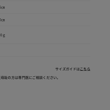
5㎝
0㎝
50ｇ
サイズガイドは
こちら
反母趾の方は専門医にご相談ください。