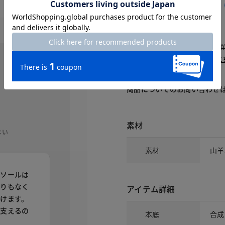
交換・返品はお気軽に！
△：残りわずか
～頃お届け：入荷次第、お届け。
再入荷予約：メールでお知らせ。
1週間前後でお届け： 詳しくは
こ
商品についてのお問い合わせ
素材
よい
素材
山羊
ンソールは
滑りもなく
アイテム詳細
けます。
を支えるの
本底
合成