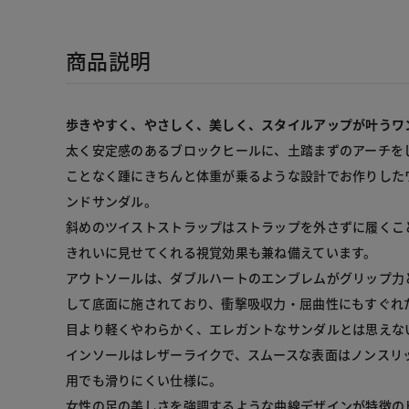
商品説明
歩きやすく、やさしく、美しく、スタイルアップが叶うワ
太く安定感のあるブロックヒールに、土踏まずのアーチを
ことなく踵にきちんと体重が乗るような設計でお作りした
ンドサンダル。

斜めのツイストストラップはストラップを外さずに履くこ
きれいに見せてくれる視覚効果も兼ね備えています。

アウトソールは、ダブルハートのエンブレムがグリップ力
して底面に施されており、衝撃吸収力・屈曲性にもすぐれ
目より軽くやわらかく、エレガントなサンダルとは思えない
インソールはレザーライクで、スムースな表面はノンスリ
用でも滑りにくい仕様に。

女性の足の美しさを強調するような曲線デザインが特徴の