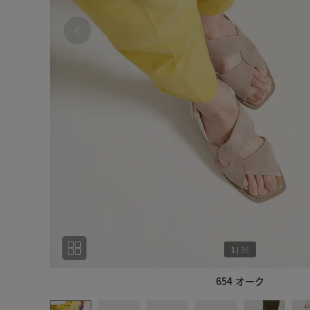
1
|
36
654 オーク