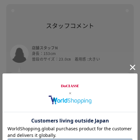
スタッフコメント
店舗スタッフN
身長：153cm
普段のサイズ：23.0㎝ 着用感 :大きい
クロスのデザインになっているので足の形に沿い
やすく、革も柔らかく足なじみも抜群です。つま
先がほとんど出ず、踵は完全に隠れているためロ
ングシーズン使えるのも嬉しいポイントです。
※個人差がございますので、参考としてご覧ください。