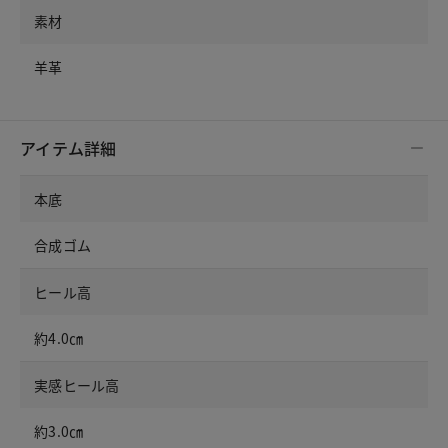
素材
羊革
アイテム詳細
本底
合成ゴム
ヒール高
約4.0㎝
実感ヒール高
約3.0㎝