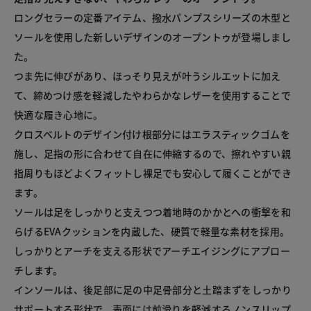
ロングセラーの定番アイテム、撥水パンプスシリーズの木型と
ソールを使用した新しいデザインのオープントゥが登場しまし
た。

つま先に伸びがあり、ほっそり見えが叶うシルエットに加え
て、締めつけ感を軽減したやわらかなレザーを使用することで
快適な履き心地に。

クロスベルトのデザイン付け根部分にはエラスティックゴムを
施し、足指の形に合わせて自在に伸縮するので、擦れやすい親
指周りもほどよくフィットし裸足でも安心して履くことができ
ます。

ソールは足をしっかりと支えつつ着地時のかかとへの衝撃を和
らげるEVAクッションを内蔵した、硬質で軽量な素材を採用。
しっかりとアーチを支える形状でアーチエイジングにアプロー
チします。

インソールは、後足部に足の中足骨部分と土踏まずをしっかり
サポートする形状で。表面には前滑りを軽減するノンスリップ