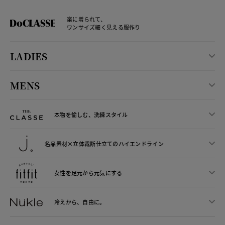
楽に着られて、
ワンサイズ細く見える服作り
LADIES
MENS
本物を愉しむ、洗練スタイル
名品素材×立体裁断仕立ての
ハイエンドライン
女性を足元から
元気にする
冷えから、
自由に。