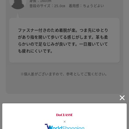
身長：160cm
普段のサイズ：25.0㎝ 着用感：ちょうどよい
ファスナー付きのため着脱が楽。つま先にゆとり
があり指を開いて歩いてる感じがします。革も柔
らかいので足なじみが良いです。一日履いていて
も疲れにくいです。
※個人差がございますので、参考としてご覧ください。
カスタマーレビュー
総合評価