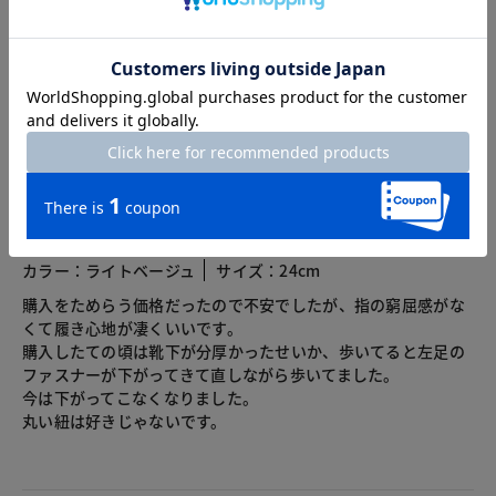
3.5
4レビュー
2026.06.06
はるまる
身長166cm
体型普通
カラー：ライトベージュ
サイズ：24cm
購入をためらう価格だったので不安でしたが、指の窮屈感がな
くて履き心地が凄くいいです。
購入したての頃は靴下が分厚かったせいか、歩いてると左足の
ファスナーが下がってきて直しながら歩いてました。
今は下がってこなくなりました。
丸い紐は好きじゃないです。