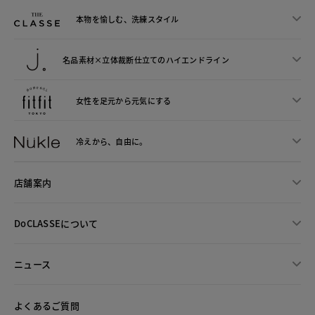
本物を愉しむ、洗練スタイル
名品素材×立体裁断仕立ての
ハイエンドライン
女性を足元から
元気にする
冷えから、
自由に。
店舗案内
DoCLASSEについて
ニュース
よくあるご質問