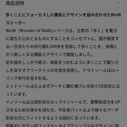
商品説明
歩くことにフォーカスした機能とデザインを組み合わせたWoW
スニーカー
WoW（Wonder of Walk)シリーズは、日常の「歩く」を驚き
に満ちた心おどるものにすることをコンセプトに、国が推奨す
る一日当たりの歩行数8,000歩を目指して歩くことを、快適に
かつ楽しくなる機能とデザインで開発しました。

足の指をしっかり開き、地面をつかむように歩くことで蹴りだ
しを促すオブリークトゥの木型を採用し、アウトソールはロー
リング歩行を促す形状。

ミッドソールは土ふまずアーチと踵の横ブレを防ぐ3D形状にな
っています。

インソールは立体形状のカップインソールで、衝撃吸収力をUP
させるための厚みを持たせ、中足骨パットはより様々なアーチ
形状の方にフィットするような設計になっています。

脱着のしやすい内ファスナータイプでシンプルなデザインに程