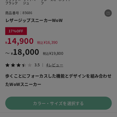
ブラック
ジュ
フ
商品番号：85686
この商品をシェアする
レザージップスニーカーWoW
17
レザージップスニーカーWoW
14,900
¥18,000
税込¥19,800
¥
16,390
¥
税込
3.5
4レビュー
18,000
〜
¥
19,800
¥
税込
3.5
4レビュー
歩くことにフォーカスした機能とデザインを組み合わせ
LINE
X
メール
たWoWスニーカー
カラー・サイズを選択する