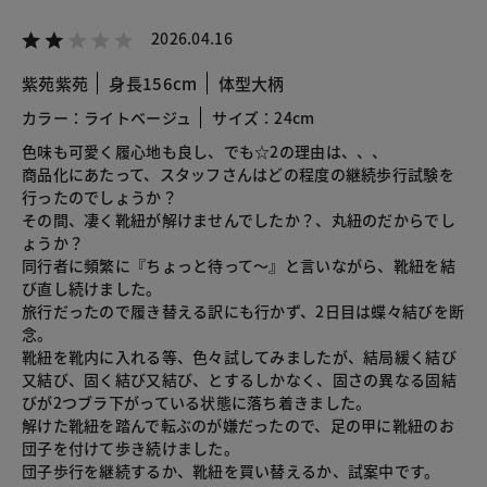
2026.04.16
紫苑紫苑
身長156cm
体型大柄
カラー：ライトベージュ
サイズ：24cm
色味も可愛く履心地も良し、でも☆2の理由は、、、
商品化にあたって、スタッフさんはどの程度の継続歩行試験を
行ったのでしょうか？
その間、凄く靴紐が解けませんでしたか？、丸紐のだからでし
ょうか？
同行者に頻繁に『ちょっと待って～』と言いながら、靴紐を結
び直し続けました。
旅行だったので履き替える訳にも行かず、2日目は蝶々結びを断
念。
靴紐を靴内に入れる等、色々試してみましたが、結局緩く結び
又結び、固く結び又結び、とするしかなく、固さの異なる固結
びが2つブラ下がっている状態に落ち着きました。
解けた靴紐を踏んで転ぶのが嫌だったので、足の甲に靴紐のお
団子を付けて歩き続けました。
団子歩行を継続するか、靴紐を買い替えるか、試案中です。