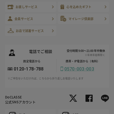
お直しサービス
心を込めたギフト
会員サービス
マイレージ倶楽部
お店で試着サービス
電話でご相談
受付時間 9:00～21:00 年中無休
※年末年始等除く
固定電話から
携帯・IP電話から（有料）
0120-178-788
0570-003-003
※ご申告をいただければ、こちらから折り返しお電話いたします
DoCLASSE
公式SNSアカウント