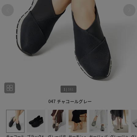
1
|
161
047 チャコールグレー
1
161
チャコール
ブラック4
グレーパタ
サーモン・
セージ・パ
グレージュ
グ