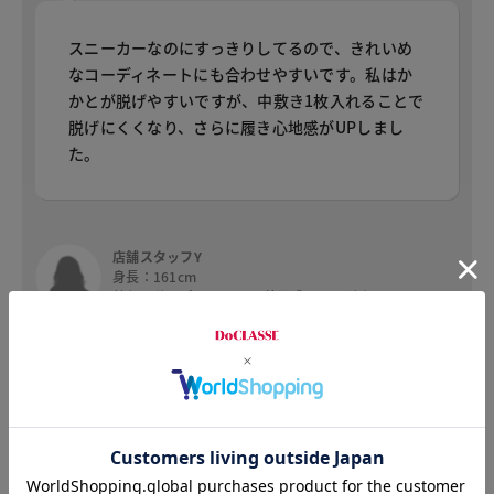
スニーカーなのにすっきりしてるので、きれいめ
なコーディネートにも合わせやすいです。私はか
かとが脱げやすいですが、中敷き1枚入れることで
脱げにくくなり、さらに履き心地感がUPしまし
た。
店舗スタッフY
身長：161cm
普段のサイズ：23.5㎝ 着用感：ちょどよい
全体的に柔らかいので、足に負担をかけずにサッ
と楽に履けます。少しゆっくりめのサイズ感なの
で、夕方になり足が浮腫んでも圧迫感も無く、こ
のスニーカーなら大丈夫です。