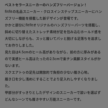
ベストセラースニーカーのハンズフリーバージョン！
fitfitの名品スニーカー・クロスインステップスニーカーにハン
ズフリー機能を搭載した新デザインが登場です。

かかと部分にfitfitオリジナルのハンズフリーパーツを搭載し、
斜めに切り替えたストレッチ素材が足を包み込むホールド感を
大切にしながらも、スッと履いてパッと脱げる足落ちを追求し
てお作りしました。

見た目は4.5cmのヒール高がありながら、前の方に厚みがある
ので実感ヒール高はたったの2.5cmで楽チン美脚スタイルがか
ないます。

スクエアトゥの足先は開放的で負担の少ない履き心地。

履き口を少し浅めにすることでより足入れしやすくなりまし
た。

甲部分がすっきりとしたデザインのスニーカーで装いを選ばず
どんなシーンでも履きやすい万能スニーカーです。
