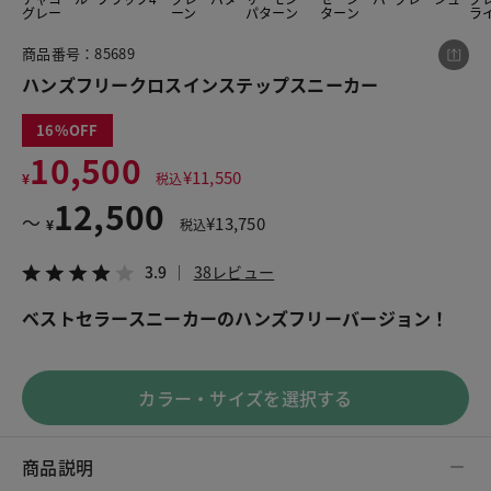
グレー
ーン
パターン
ターン
ラ
商品番号：85689
この商品をシェアする
ハンズフリークロスインステップスニーカー
16
ハンズフリークロスインステップスニーカー
10,500
¥10,500
税込¥11,550
¥
11,550
¥
税込
3.9
38レビュー
12,500
〜
¥
13,750
¥
税込
3.9
38レビュー
ベストセラースニーカーのハンズフリーバージョン！
LINE
X
メール
カラー・サイズを選択する
商品説明