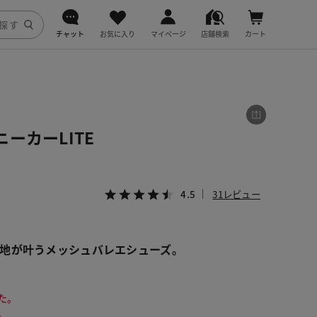
チャット
お気に入り
マイページ
店舗検索
カート
DoCLASSE
j.
ーカーLITE
fitfit
4.5
31レビュー
地が叶うメッシュバレエシューズ。
た。
。