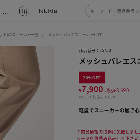
フィット)のスニーカー一覧
メッシュバレエスニーカーLITE
商品番号：85750
メッシュバレエスニ
20
7,900
¥
¥
8,690
税込
¥
9,900
税込
¥10,890
軽量でスニーカーの履き心
※商品情報の取得に失敗しまし
ページを再読み込みして下さい