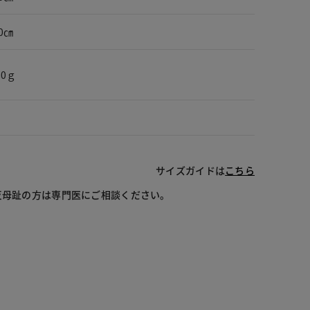
0㎝
80ｇ
サイズガイドは
こちら
反母趾の方は専門医にご相談ください。