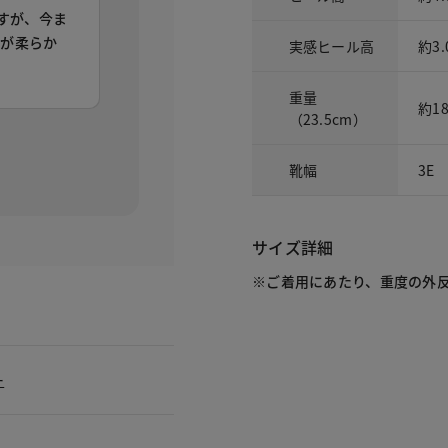
ですが、今ま
ュが柔らか
実感ヒール高
約3.
重量
約1
（23.5cm）
。
靴幅
3E
サイズ詳細
※ご着用にあたり、重度の外
ー