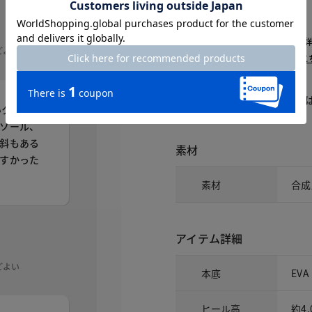
△：残りわずか
～頃お届け：入荷次第、お届け。
再入荷予約：メールでお知らせ。
どよい
1週間前後でお届け： 詳しくは
こ
商品についてのお問い合わせ
いクラシッ
ソール、
斜もある
素材
すかった
素材
合成
アイテム詳細
どよい
本底
EVA
ヒール高
約4.