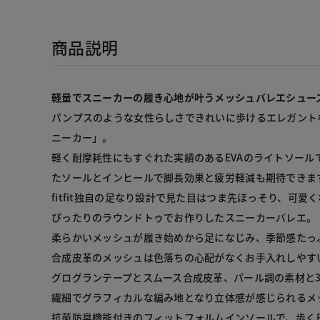
商品説明
軽量でスニーカーの履き心地が叶うメッシュバレエシュー
パンプスのような女性らしさできれいに歩けるエレガント
ニーカー」。

軽く耐摩耗性にもすぐれた実績のあるEVAのライトソール
たソールとインヒールで脚長効果と疲労軽減も期待できます
fitfit独自の足なり設計で見た目はつま先ほっそり、可
ぴったりのラウンドトゥでお作りしたスニーカーバレエ。

柔らかいメッシュが履き始めから足になじみ、季節感たっぷ
合成皮革のメッシュは色落ちの心配がなくお手入れしやすい
グログランテープとスムース合成皮革、パール調の素材と
繊細でグラフィカルな編み地となり立体感が感じられるメッ
抗菌防臭機能付きのフィットフォルムインソールで、歩く