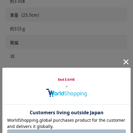
約3.0㎝
重量（23.5cm）
約315ｇ
靴幅
3E
サイズ詳細
サイズガイドは
こちら
※ご着用にあたり、重度の外反母趾の方は専門医にご相談くだ
さい。
チャット相談をする