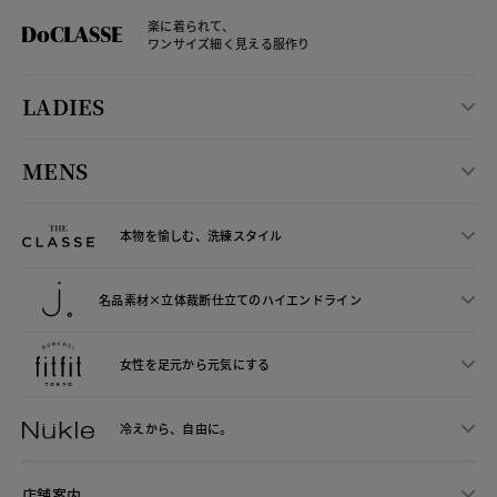
楽に着られて、
ワンサイズ細く見える服作り
LADIES
MENS
本物を愉しむ、洗練スタイル
名品素材×立体裁断仕立ての
ハイエンドライン
女性を足元から
元気にする
冷えから、
自由に。
店舗案内