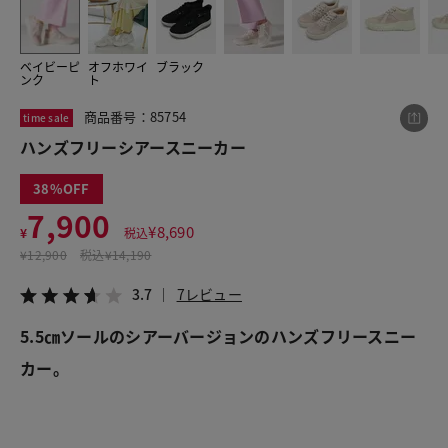
ベイビーピ
オフホワイ
ブラック
この商品をシェアする
ンク
ト
商品番号：85754
time sale
ハンズフリーシアースニーカー
ハンズフリーシアースニーカー
¥7,900
税込¥8,690
3.7
7レビュー
38
7,900
¥
8,690
¥
税込
¥
12,900
税込
¥14,190
3.7
7レビュー
LINE
X
メール
5.5㎝ソールのシアーバージョンのハンズフリースニー
カー。