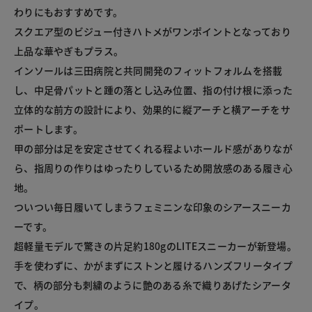
わりにもおすすめです。

スクエア型のビジュー付きハトメがワンポイントとなっており
上品な華やぎもプラス。

インソールは三田病院と共同開発のフィットフォルムを搭載
し、中足骨パットと踵の落とし込み位置、指の付け根に添った
立体的な前方の設計により、効果的に縦アーチと横アーチをサ
ポートします。

甲の部分は足を安定させてくれる程よいホールド感がありなが
ら、指周りの作りはゆったりしているため開放感のある履き心
地。

ついつい毎日履いてしまうフェミニンな印象のシアースニーカ
ーです。

超軽量モデルで驚きの片足約180gのLITEスニーカーが新登場。

手を使わずに、かがまずにストンと履けるハンズフリータイプ
で、柄の部分も刺繍のように艶のある糸で織りあげたシアータ
イプ。
