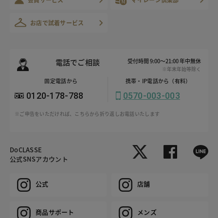
お店で試着サービス
電話でご相談
受付時間 9:00～21:00 年中無休
※年末年始等除く
固定電話から
携帯・IP電話から（有料）
0120-178-788
0570-003-003
※ご申告をいただければ、こちらから折り返しお電話いたします
DoCLASSE
公式SNSアカウント
公式
店舗
商品サポート
メンズ