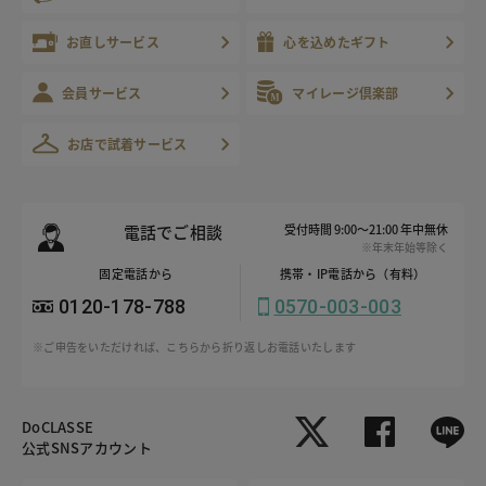
お直しサービス
心を込めたギフト
会員サービス
マイレージ倶楽部
お店で試着サービス
電話でご相談
受付時間 9:00～21:00 年中無休
※年末年始等除く
固定電話から
携帯・IP電話から（有料）
0120-178-788
0570-003-003
※ご申告をいただければ、こちらから折り返しお電話いたします
DoCLASSE
公式SNSアカウント