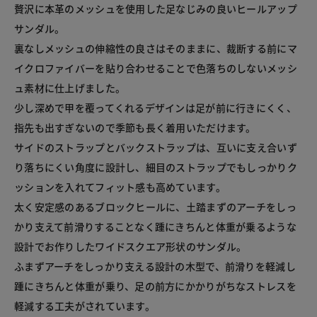
贅沢に本革のメッシュを使用した足なじみの良いヒールアップ
サンダル。

裏なしメッシュの伸縮性の良さはそのままに、裁断する前にマ
イクロファイバーを貼り合わせることで色落ちのしないメッシ
ュ素材に仕上げました。

少し深めで甲を覆ってくれるデザインは足が前に行きにくく、
指先も出すぎないので季節も長く着用いただけます。

サイドのストラップとバックストラップは、互いに支え合いず
り落ちにくい角度に設計し、細目のストラップでもしっかりク
ッションを入れてフィット感も高めています。

太く安定感のあるブロックヒールに、土踏まずのアーチをしっ
かり支えて前滑りすることなく踵にきちんと体重が乗るような
設計でお作りしたワイドスクエア形状のサンダル。

ふまずアーチをしっかり支える設計の木型で、前滑りを軽減し
踵にきちんと体重が乗り、足の前方にかかりがちなストレスを
軽減する工夫がされています。
