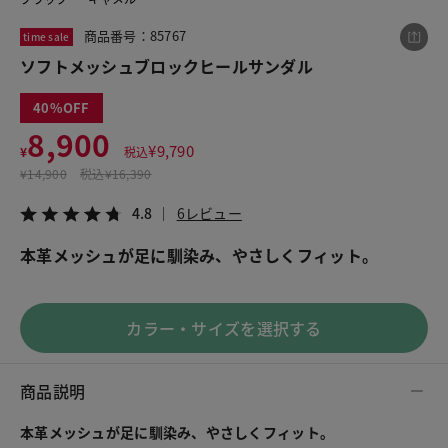
商品番号：85767
time sale
ソフトメッシュブロックヒールサンダル
この商品をシェアする
40
ソフトメッシュブロックヒールサンダル
8,900
¥
9,790
¥
税込
¥8,900
税込¥9,790
¥
14,900
税込
¥16,390
4.8
6レビュー
4.8
6レビュー
本革メッシュが足に馴染み、やさしくフィット。
LINE
X
メール
カラー・サイズを選択する
商品説明
本革メッシュが足に馴染み、やさしくフィット。