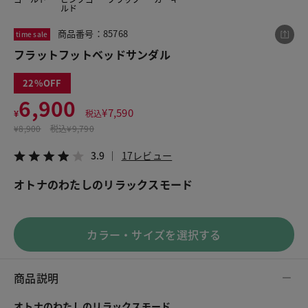
ルド
商品番号：85768
time sale
この商品をシェアする
フラットフットベッドサンダル
22
フラットフットベッドサンダル
6,900
¥6,900
税込¥7,590
¥
7,590
¥
税込
3.9
17レビュー
¥
8,900
税込
¥9,790
3.9
17レビュー
オトナのわたしのリラックスモード
LINE
X
メール
カラー・サイズを選択する
商品説明
オトナのわたしのリラックスモード