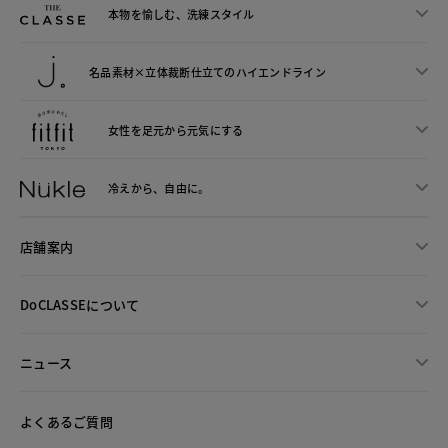
本物を愉しむ、洗練スタイル
名品素材×立体裁断仕立ての
ハイエンドライン
女性を足元から
元気にする
冷えから、
自由に。
店舗案内
DoCLASSEについて
ニュース
よくあるご質問