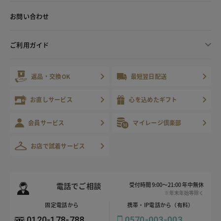
お問い合わせ
ご利用ガイド
返品・交換OK
最短翌日配送
お直しサービス
心を込めたギフト
会員サービス
マイレージ倶楽部
お店で試着サービス
電話でご相談
受付時間 9:00～21:00 年中無休
※年末年始等除く
固定電話から
携帯・IP電話から（有料）
0120-178-788
0570-003-003