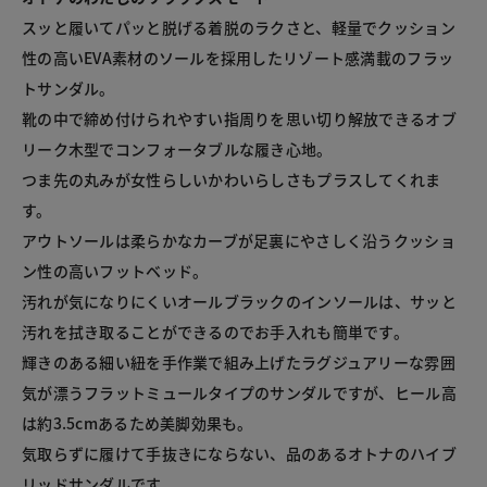
スッと履いてパッと脱げる着脱のラクさと、軽量でクッション
性の高いEVA素材のソールを採用したリゾート感満載のフラッ
トサンダル。

靴の中で締め付けられやすい指周りを思い切り解放できるオブ
リーク木型でコンフォータブルな履き心地。

つま先の丸みが女性らしいかわいらしさもプラスしてくれま
す。

アウトソールは柔らかなカーブが足裏にやさしく沿うクッショ
ン性の高いフットベッド。

汚れが気になりにくいオールブラックのインソールは、サッと
汚れを拭き取ることができるのでお手入れも簡単です。

輝きのある細い紐を手作業で組み上げたラグジュアリーな雰囲
気が漂うフラットミュールタイプのサンダルですが、ヒール高
は約3.5cmあるため美脚効果も。

気取らずに履けて手抜きにならない、品のあるオトナのハイブ