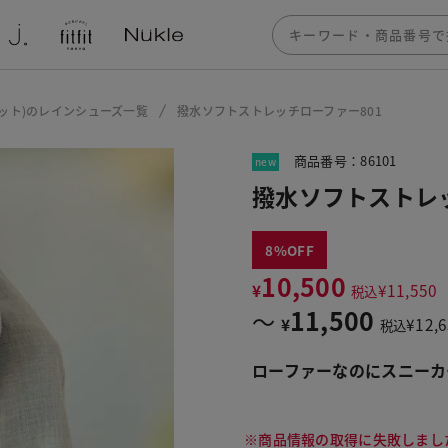
トフィット)のレインシューズ一覧
撥水ソフトストレッチローファー801
商品番号：86101
new
撥水ソフトストレッ
8
10,500
¥
¥
11,550
税込
11,500
〜
¥
¥
12,
税込
ローファーなのにスニーカ
※商品情報の取得に失敗しまし