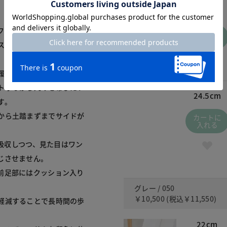
22cm
ァー。

カートに
入れる
スより圧倒的にラクな履き
き心地へ進化。

トゥながら丸みを帯びたト
24.5cm
。

から土踏まずまでサイドが
カートに
入れる
を吸収しつつ、見た目はワン
させません。

前足部にはクッション入り
グレー / 050
￥10,500
(税込
￥11,550
)
軽減することで長時間の歩
22cm