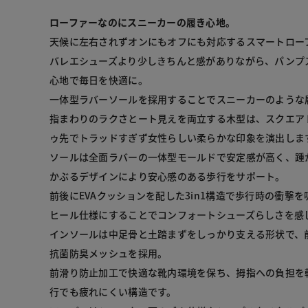
ローファーなのにスニーカーの履き心地。
天候に左右されずオンにもオフにも対応するスマートローフ
バレエシューズより少しきちんと感がありながら、パンプ
心地で毎日を快適に。

一体型ラバーソールを採用することでスニーカーのような履
指まわりのラクさとート見えを両立する木型は、スクエア
ゥ先でトラッドすぎず女性らしい柔らかな印象を演出します
ソールは全面ラバーの一体型モールドで安定感が高く、踵
かぶるデザインにより安心感のある歩行をサポート。

前後にEVAクッションを配した3in1構造で歩行時の衝撃
ヒール仕様にすることでコンフォートシューズらしさを感じ
インソールは中足骨と土踏まずをしっかり支える形状で、
抗菌防臭メッシュを採用。

前滑り防止加工で快適な靴内環境を保ち、拇指への負担を
行でも疲れにくい構造です。
