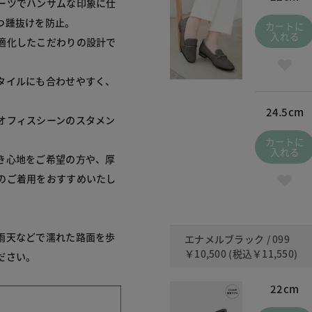
ーツでハンサムな印象に仕
踵抜けを防止。

カートに
入れる
適化したこだわりの設計で
タイルにも合わせやすく、
24.5cm
オフィスシーンのスタメン


カートに
入れる
き心地をご希望の方や、厚
のご着用をおすすめいたし
雨天などで濡れた路面を歩
エナメルブラック / 099
￥10,500
(税込
￥11,550
)
さい。

22cm