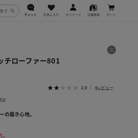
チャット
お気に入り
マイページ
店舗検索
カート
DoCLASSE
j.
チローファー801
fitfit
2.0
4レビュー
650
ーの履き心地。
た。