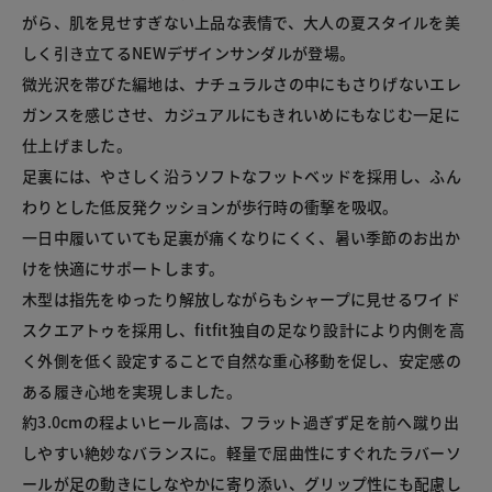
がら、肌を見せすぎない上品な表情で、大人の夏スタイルを美
しく引き立てるNEWデザインサンダルが登場。

微光沢を帯びた編地は、ナチュラルさの中にもさりげないエレ
ガンスを感じさせ、カジュアルにもきれいめにもなじむ一足に
仕上げました。

足裏には、やさしく沿うソフトなフットベッドを採用し、ふん
わりとした低反発クッションが歩行時の衝撃を吸収。

一日中履いていても足裏が痛くなりにくく、暑い季節のお出か
けを快適にサポートします。

木型は指先をゆったり解放しながらもシャープに見せるワイド
スクエアトゥを採用し、fitfit独自の足なり設計により内側を高
く外側を低く設定することで自然な重心移動を促し、安定感の
ある履き心地を実現しました。

約3.0cmの程よいヒール高は、フラット過ぎず足を前へ蹴り出
しやすい絶妙なバランスに。軽量で屈曲性にすぐれたラバーソ
ールが足の動きにしなやかに寄り添い、グリップ性にも配慮し