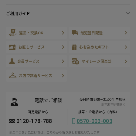
ご利用ガイド
返品・交換OK
最短翌日配送
お直しサービス
心を込めたギフト
会員サービス
マイレージ倶楽部
お店で試着サービス
電話でご相談
受付時間 9:00～21:00 年中無休
※年末年始等除く
固定電話から
携帯・IP電話から（有料）
0120-178-788
0570-003-003
※ご申告をいただければ、こちらから折り返しお電話いたします