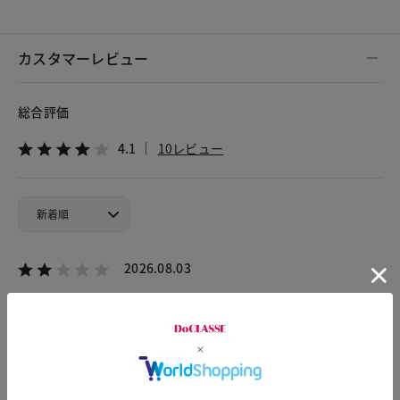
カスタマーレビュー
総合評価
4.1
10レビュー
2026.08.03
JJペンギン
身長169cm
体型大柄
カラー：シルバー
サイズ：25cm
黒が欲しかったのですが、売り切れでシルバーを注文しました
が、やはりキラキラしすぎて自分には派手すぎて合わないと思
い返品しました。