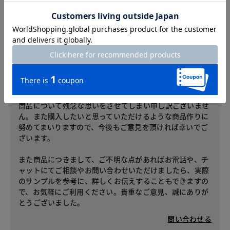
グレーカラーは合わせやすくていいのですが、他の靴もそうで
すがキラキラがもう少しおとなしめだと普段掃きやすいと思い
ます
お客様サービスセンターからのコメント
レビューへのご投稿ありがとうございます。
商品について残念な思いをさせてしまい申し訳ございませ
ん。また購入したいと思っていただけるような商品作りに
努めてまいりますので、今後もご意見を頂ければ幸いでご
ざいます。
また商品につきまして、ご不明な点があればお電話や、チ
ャットにてご相談やお問い合わせいただけましたら、実際
のサンプルを参考に、詳しくお伝えすることもできますの
で、お気軽にご利用ください。貴重なご意見、誠にありが
とうございました。
問い合わせる