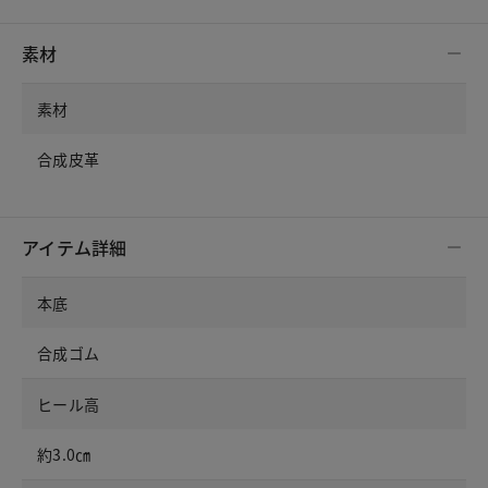
素材
素材
合成皮革
アイテム詳細
本底
合成ゴム
ヒール高
約3.0㎝