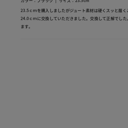
カラー：ブラック
サイズ：23.5cm
23.5ｃｍを購入しましたがジュート素材は硬くスッと履
24.0ｃｍに交換していただきました。交換して正解でし
ます。