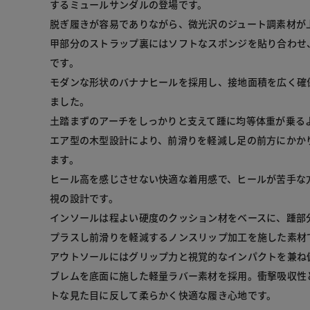
するミュールサンダルの登場です。

脱ぎ履きが容易でありながら、微光沢のジュート調素材が上
甲部分のストラップ裏にはソフトなスポンジを貼り合わせ
です。

モダンな形状のバナナヒールを採用し、接地面積を広く確
ました。

土踏まずのアーチをしっかりと支えて踵に均等体重が乗る
エア型の木型設計により、前滑りを軽減し足の前方にかか
ます。

ヒール高を感じさせない快適な着用感で、ヒールが苦手な
視の設計です。

インソールは程よい硬度のクッション材をベースに、踵部
プラスし前滑りを軽減するノンスリップ加工を施した素材で
アウトソールにはグリップ力と視覚的なインパクトを兼ね
ブレムを底面に施した軽量ラバー素材を採用。衝撃吸収性
トな見た目に反して柔らかく快適な履き心地です。
