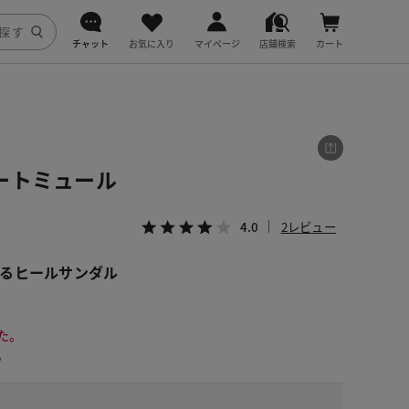
チャット
お気に入り
マイページ
店舗検索
カート
DoCLASSE
j.
ートミュール
fitfit
4.0
2レビュー
るヒールサンダル
た。
。