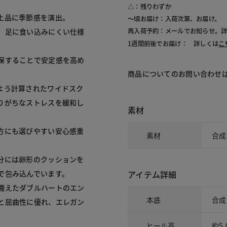
△：残りわずか
品に季節感を演出。

～頃お届け：入荷次第、お届け。
、足に食い込みにくい仕様
再入荷予約：メールでお知らせ。
1週間前後でお届け： 詳しくは
こ
保することで安定感を高め
商品についてのお問い合わせ
よう計算されたワイドスク
りがちなストレスを緩和し
素材
方にも選びやすい安心感重
素材
合成
分には卵形のクッションを
アイテム詳細
包み込んでいます。

備えたダブルハートのエン
本底
合成
と屈曲性に優れ、エレガン
ヒール高
約5.