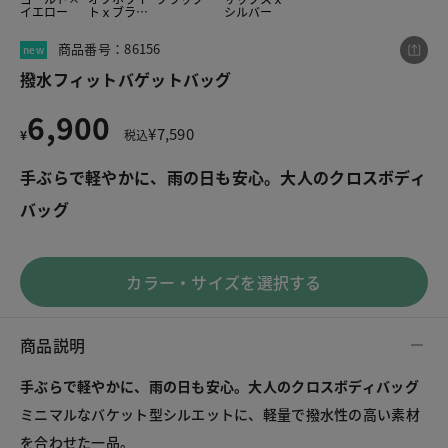
イエロー
トｘブラッ
シルバー
ク
商品番号：86156
new
この商品をシェアする
撥水フィットバゲットバッグ
6,900
¥
7,590
¥
税込
撥水フィットバゲットバッグ
¥6,900
税込¥7,590
手ぶらで軽やかに、雨の日も安心。大人のクロスボディ
バッグ
カラー・サイズを選択する
LINE
X
メール
商品説明
手ぶらで軽やかに、雨の日も安心。大人のクロスボディバッグ
ミニマルなバケット型シルエットに、軽量で撥水性の高い素材
を合わせた一品。
