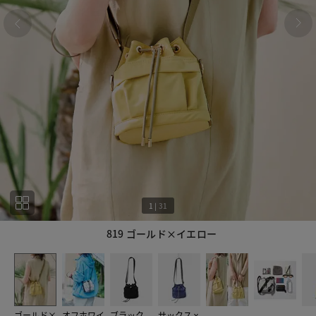
1
|
31
819 ゴールド×イエロー
1
31
ゴールド×
オフホワイ
ブラック
サックスｘ