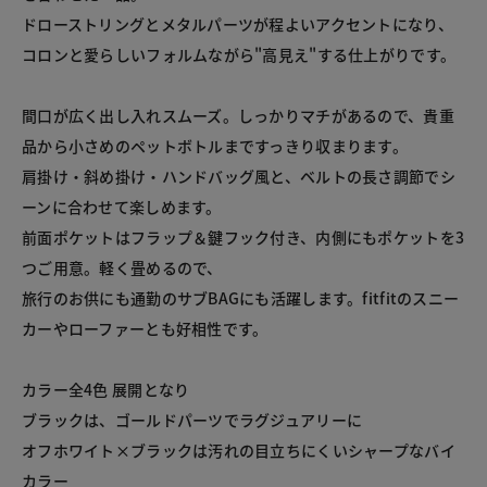
ドローストリングとメタルパーツが程よいアクセントになり、
コロンと愛らしいフォルムながら"高見え"する仕上がりです。

間口が広く出し入れスムーズ。しっかりマチがあるので、貴重
品から小さめのペットボトルまですっきり収まります。

肩掛け・斜め掛け・ハンドバッグ風と、ベルトの長さ調節でシ
ーンに合わせて楽しめます。

前面ポケットはフラップ＆鍵フック付き、内側にもポケットを3
つご用意。軽く畳めるので、

旅行のお供にも通勤のサブBAGにも活躍します。fitfitのスニー
カーやローファーとも好相性です。

カラー全4色 展開となり

ブラックは、ゴールドパーツでラグジュアリーに

オフホワイト×ブラックは汚れの目立ちにくいシャープなバイ
カラー 
