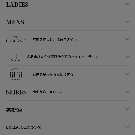
LADIES
MENS
本物を愉しむ、洗練スタイル
名品素材×立体裁断仕立ての
ハイエンドライン
女性を足元から
元気にする
冷えから、
自由に。
店舗案内
DoCLASSEについて