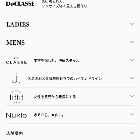
楽に着られて、
ワンサイズ細く見える服作り
LADIES
MENS
本物を愉しむ、洗練スタイル
名品素材×立体裁断仕立ての
ハイエンドライン
女性を足元から
元気にする
冷えから、
自由に。
店舗案内