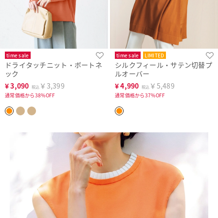
time sale
time sale
LIMITED
ドライタッチニット・ボートネ
シルクフィール・サテン切替プ
ック
ルオーバー
¥
3,090
￥3,399
¥
4,990
￥5,489
税込
税込
通常価格から38%OFF
通常価格から37%OFF