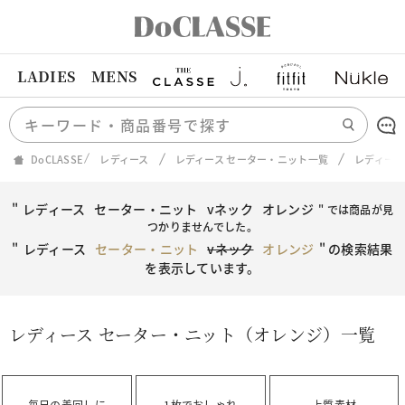
LADIES
MENS
DoCLASSE
レディース
レディース セーター・ニット一覧
レディース
"
レディース
セーター・ニット
vネック
オレンジ
" では商品が見
つかりませんでした。
"
レディース
セーター・ニット
vネック
オレンジ
"
の検索結果
を表示しています。
レディース セーター・ニット（オレンジ）一覧
毎日の着回しに
1枚でおしゃれ
上質素材