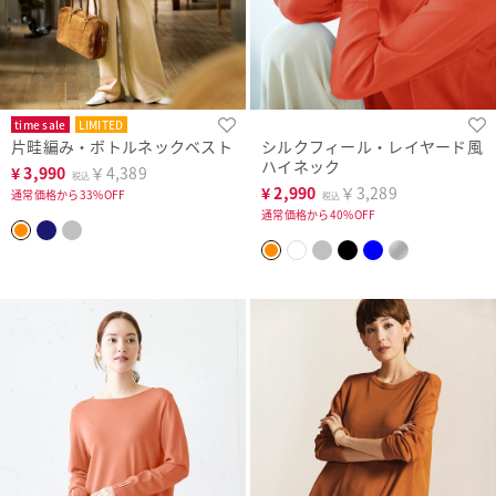
time sale
LIMITED
片畦編み・ボトルネックベスト
シルクフィール・レイヤード風
ハイネック
¥
3,990
￥4,389
税込
¥
2,990
￥3,289
通常価格から33%OFF
税込
通常価格から40%OFF