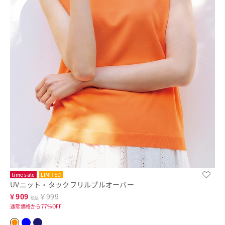
time sale
LIMITED
UVニット・タックフリルプルオーバー
¥
909
￥999
税込
通常価格から77%OFF