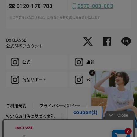
0120-178-788
0570-003-003
※ご申告をいただければ、こちらから折り返しお電話いたします
DoCLASSE
公式SNSアカウント
公式
店舗
商品サポート
メンズ
ご利用規約
プライバシーポリシー
特定商取引法に基づく表記
推奨環境
企業情報
COPYRIGHT © DoCLASSE ALL RIGHTS RESERVED.
HIT ITEM - T-SHIRT
税込￥4,389