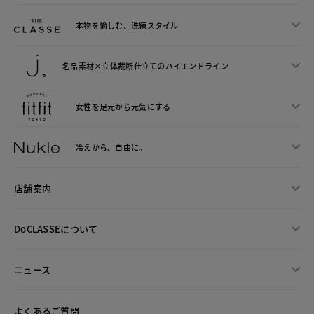
本物を愉しむ、洗練スタイル
名品素材×立体裁断仕立ての
ハイエンドライン
女性を足元から
元気にする
冷えから、
自由に。
店舗案内
DoCLASSEについて
ニュース
よくあるご質問