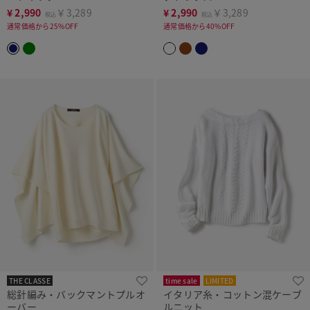
¥
2,990
￥3,289
¥
2,990
￥3,289
税込
税込
通常価格から25%OFF
通常価格から40%OFF
THE CLASSE
time sale
LIMITED
総針編み・バックマントプルオ
イタリア糸・コットン混ケーブ
ーバー
ルニット