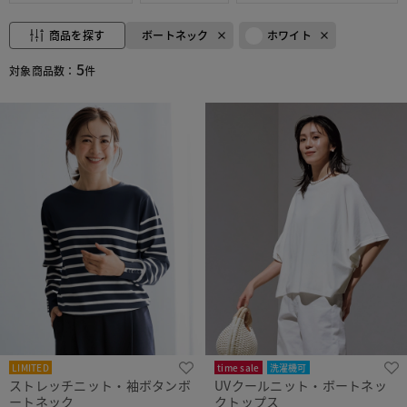
商品を探す
ボートネック
ホワイト
5
対象商品数：
件
LIMITED
time sale
洗濯機可
ストレッチニット・袖ボタンボ
UVクールニット・ボートネッ
ートネック
クトップス