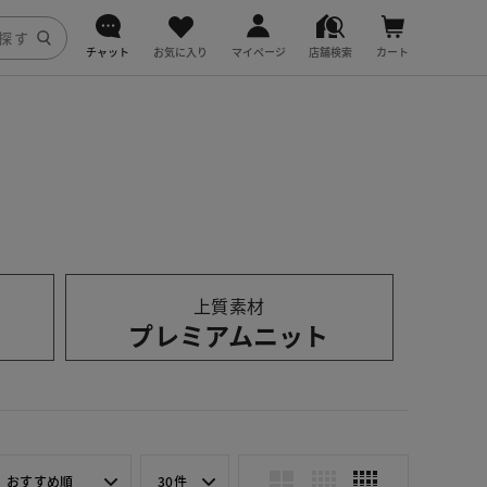
チャット
お気に入り
マイページ
店舗検索
カート
DoCLASSE
j.
fitfit
上質素材
プレミアムニット
おすすめ順
30件