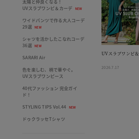
太陽と仲良くなる！
UVスラブワンピ＆カーデ
NEW
ワイドパンツで作る大人コーデ
29選
NEW
シャツを活かしたこなれコーデ
36選
NEW
UVスラブワンピ
SARARI Air
2026.7.17
色を楽しむ、柄で華やぐ。
UVスラブワンピース
40代ファッション 完全ガイ
ド！
STYLING TIPS Vol.44
NEW
ドゥクラッセTシャツ