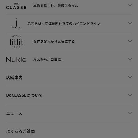
本物を愉しむ、洗練スタイル
名品素材×立体裁断仕立ての
ハイエンドライン
女性を足元から
元気にする
冷えから、
自由に。
店舗案内
DoCLASSEについて
ニュース
よくあるご質問