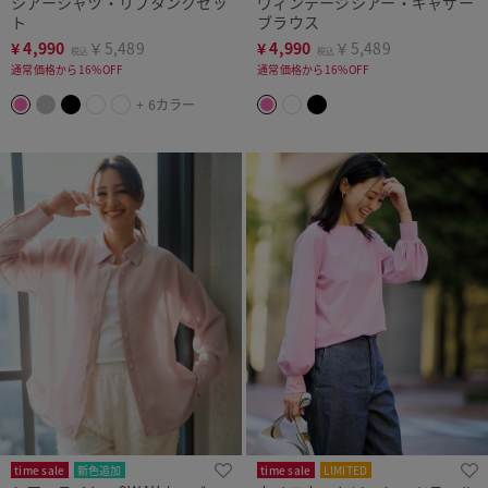
シアーシャツ・リブタンクセッ
ヴィンテージシアー・ギャザー
ト
ブラウス
¥
4,990
￥5,489
¥
4,990
￥5,489
税込
税込
通常価格から16%OFF
通常価格から16%OFF
+ 6カラー
time sale
新色追加
time sale
LIMITED