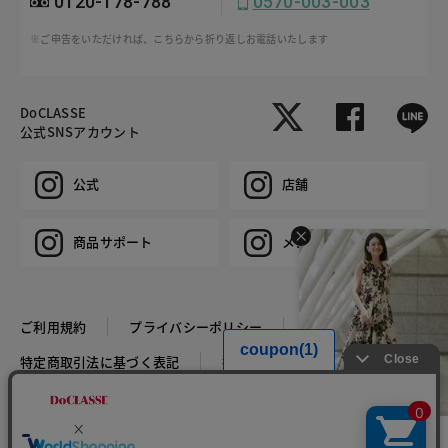
0120-178-788
0570-003-003
※ご申告をいただければ、こちらから折り返しお電話いたします
DoCLASSE
公式SNSアカウント
公式
店舗
商品サポート
メンズ
ご利用規約
プライバシーポリシー
特定商取引法に基づく表記
推奨環境
企業情報
COPYRIGHT © DoCLASSE ALL RIGHTS RESERVED.
HIT ITEM - DRESS
税込￥10,989