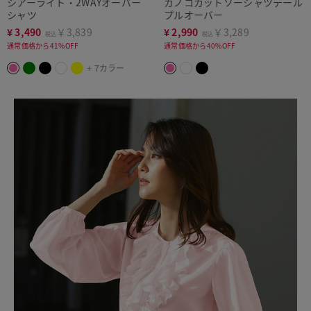
シアーライト・2WAYオーバー
カノコカットソーシャツテール
シャツ
プルオーバー
¥
3,490
￥3,839
¥
2,990
￥3,289
税込
税込
通常価格から41%OFF
通常価格から40%OFF
+ 7カラー