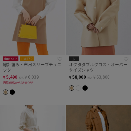
time sale
LIMITED
j.
総針編み・布帛スリーブチュニ
オクタダブルクロス・オーバー
ック
サイズシャツ
¥
5,490
￥6,039
¥
58,000
￥63,800
税込
税込
通常価格から38%OFF