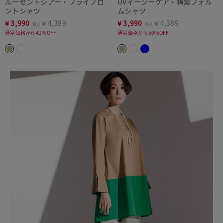
ルーセントシアー・フライフロ
UVイージーケア・構築フォル
ントシャツ
ムシャツ
¥
3,990
￥4,389
¥
3,990
￥4,389
税込
税込
通常価格から42%OFF
通常価格から50%OFF