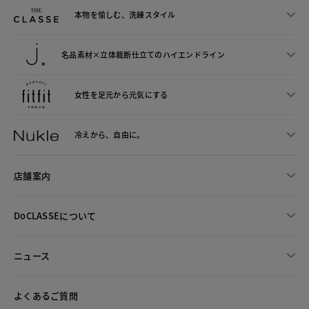
本物を愉しむ、洗練スタイル
名品素材×立体裁断仕立ての
ハイエンドライン
女性を足元から
元気にする
冷えから、
自由に。
店舗案内
DoCLASSEについて
ニュース
よくあるご質問