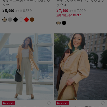
サキソニー調・パールボタンシ
チェックツイード・ボックスブ
ャツ
ラウス
¥
5,990
￥6,589
¥
7,190
￥7,909
税込
税込
通常価格から34%OFF
time sale
time sale