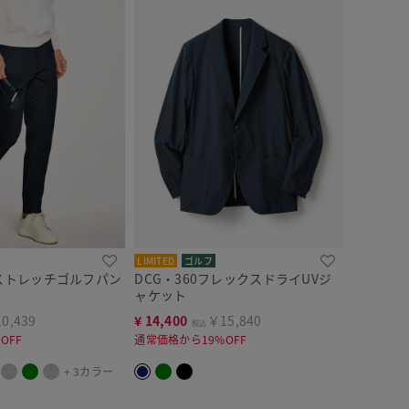
LIMITED
ゴルフ
ーストレッチゴルフパン
DCG・360フレックスドライUVジ
ャケット
0,439
¥
14,400
￥15,840
税込
OFF
通常価格から19%OFF
+ 3カラー