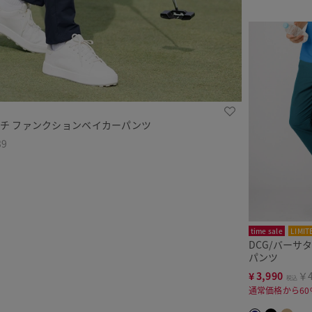
ッチ ファンクションベイカーパンツ
39
time sale
LIMIT
DCG/バーサ
パンツ
¥
3,990
￥4
税込
通常価格から60