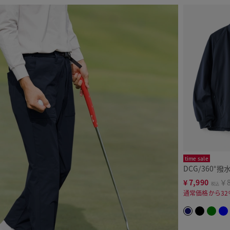
time sale
DCG/360°
¥
7,990
￥8
税込
通常価格から32