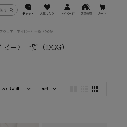
チャット
お気に入り
マイページ
店舗検索
カート
DoCLASSE
フウェア（ネイビー）一覧（DCG）
j.
ビー）一覧（DCG）
fitfit
おすすめ順
30件