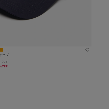
ED
ャップ
,639
%OFF