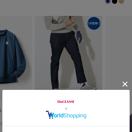
time sale
LIMITED
ルオーバーブルゾ
汚れにくいコットンゴルフパンツ
¥
3,990
￥4,389
税込
639
通常価格から60%OFF
F