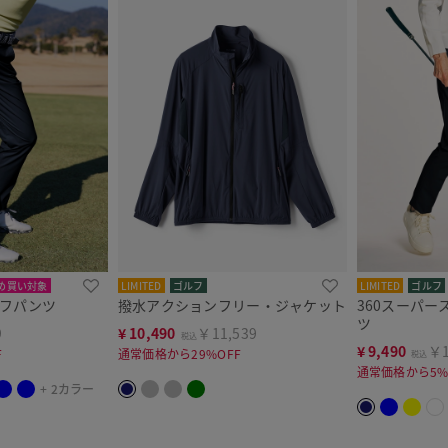
め買い対象
LIMITED
ゴルフ
LIMITED
ゴルフ
ルフパンツ
撥水アクションフリー・ジャケット
360スーパ
ツ
9
¥
10,490
￥11,539
税込
¥
9,490
￥1
F
通常価格から29%OFF
税込
通常価格から5%
+ 2カラー