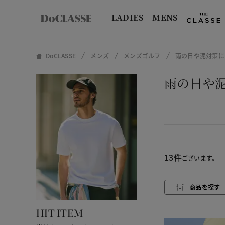
LADIES
MENS
DoCLASSE
メンズ
メンズゴルフ
雨の日や泥対策に
雨の日や
13件
ございます。
商品を探す
HIT ITEM