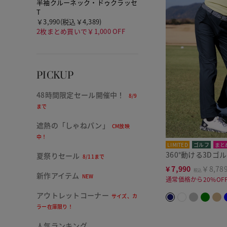
半袖クルーネック・ドゥクラッセ
T
￥3,990(税込￥4,389)
2枚まとめ買いで￥1,000 OFF
PICKUP
48時間限定セール開催中！
8/9
まで
遮熱の「しゃねパン」
CM放映
中！
LIMITED
ゴルフ
まと
360°動ける3Dゴ
夏祭りセール
8/11まで
¥
7,990
￥8,78
税込
新作アイテム
NEW
通常価格から20%OF
アウトレットコーナー
サイズ、カ
ラー在庫限り！
人気ランキング