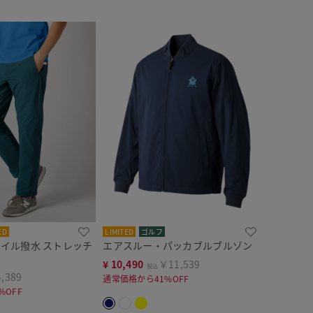
ED
LIMITED
ゴルフ
タイル撥水 ストレッチ
エアスルー・パッカブルブルゾン
¥
10,490
￥11,539
税込
,389
通常価格から41%OFF
%OFF