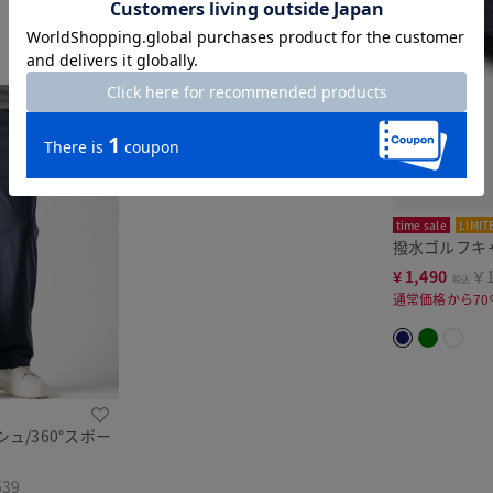
time sale
LIMIT
撥水ゴルフキ
¥
1,490
￥1
税込
通常価格から70
ュ/360°スポー
539