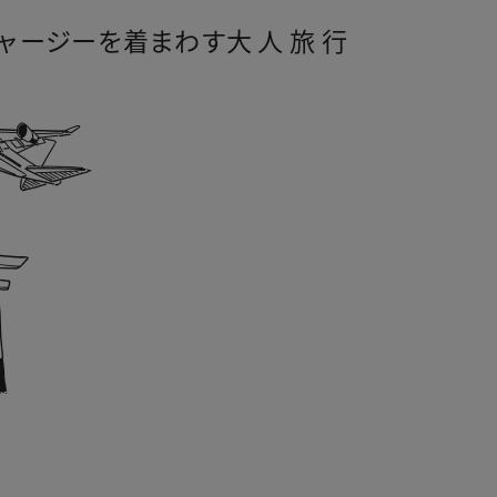
ャージーを着まわす
大 人 旅 行