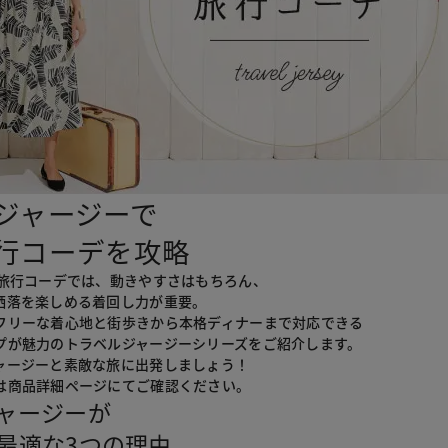
ジャージーで
行コーデを攻略
の旅行コーデでは、動きやすさはもちろん、
洒落を楽しめる着回し力が重要。
フリーな着心地と街歩きから本格ディナーまで対応できる
プが魅力のトラベルジャージーシリーズをご紹介します。
ャージーと素敵な旅に出発しましょう！
は商品詳細ページにてご確認ください。
ャージーが
最適な
3
つの理由