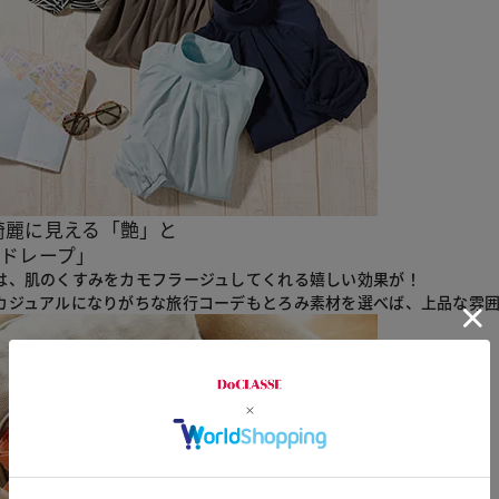
綺麗に見える
「
艶
」
と
ドレープ
」
は、肌のくすみをカモフラージュしてくれる嬉しい効果が！
カジュアルになりがちな旅行コーデもとろみ素材を選べば、上品な雰