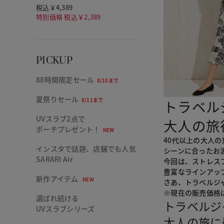
税込￥4,389
特別価格 税込￥2,389
PICKUP
88時間限定セール
8/10まで
夏祭りセール
8/11まで
トラベル
UVスラブ2点で
大人の旅
ポーチプレゼント！
NEW
40代以上の大人
インスタで話題、店舗でも人気
シーンに合ったお
SARARI Air
今回は、ストレス
豊富なラインアッ
新作アイテム
NEW
さあ、トラベルジ
※現在の販売価格
選ばれ続ける
トラベルジ
UVスラブシリーズ
大人の旅に