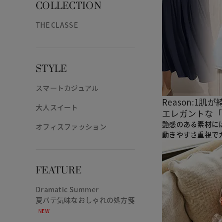
COLLECTION
THE CLASSE
STYLE
スマートカジュアル
Reason:1
肌が
大人スイート
エレガントな
「
艶感のある素材に
オフィスファッション
動きやすさ重視で
FEATURE
Dramatic Summer
夏バテ気味なおしゃれの処方箋
NEW