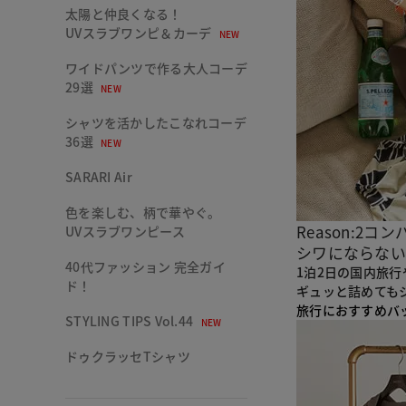
太陽と仲良くなる！
UVスラブワンピ＆カーデ
NEW
ワイドパンツで作る大人コーデ
29選
NEW
シャツを活かしたこなれコーデ
36選
NEW
SARARI Air
色を楽しむ、柄で華やぐ。
Reason:2
コン
UVスラブワンピース
シワにならない
40代ファッション 完全ガイ
1泊2日の国内旅
ド！
ギュッと詰めても
旅行におすすめバ
STYLING TIPS Vol.44
NEW
ドゥクラッセTシャツ