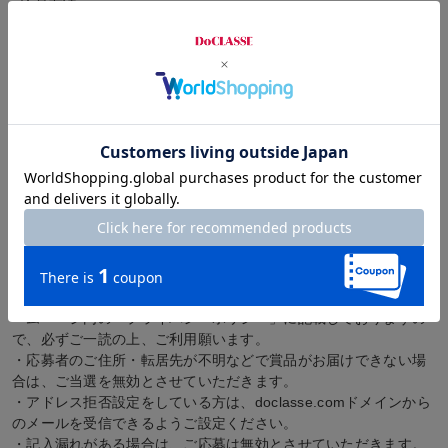
●応募方法
応募フォームに必要事項をもれなくご入力の上、ご応募くださ
い。
ご入力内容にお間違えのないよう、ご確認ください。
●抽選・当選発表
○当選
タイトリスト「DoCLASSE バケラッセ」特製ゴルフボール（2つ
入り1セット）
●注意事項
・ご応募された方は応募規約にご同意いただいたものとみなしま
す。
・ご応募された方の個人情報の取扱いについては、DoCLASSEホ
ームページ内の「プライバシーポリシー」に記載しておりますの
で、必ずご一読の上、ご利用願います。
・応募者のご住所・転居先が不明などで賞品がお届けできない場
合は、ご当選を無効とさせていただきます。
・アドレス拒否設定をしている方は、doclasse.comドメインから
のメールを受信できるようご設定ください。
・記入漏れがある場合は、ご応募は無効とさせていただきます。