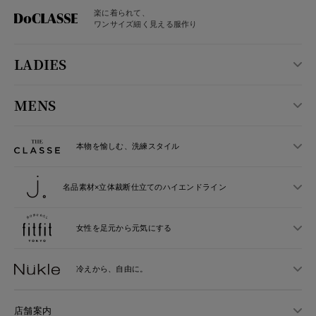
楽に着られて、
ワンサイズ細く見える服作り
LADIES
MENS
本物を愉しむ、洗練スタイル
名品素材×立体裁断仕立ての
ハイエンドライン
女性を足元から
元気にする
冷えから、
自由に。
店舗案内