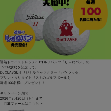
遮熱ドライストレッチ3Dゴルフパンツ「しゃねパン」の
TVCM放映を記念して、
DoCLASSEオリジナルキャラクター「バケラッセ」
プリント入りタイトリストのゴルフボールを
毎週
100
名様にプレゼント！
キャンペーン期間：
2026
年
7
月
20
日（月）まで
応募フォームはこちら ＞