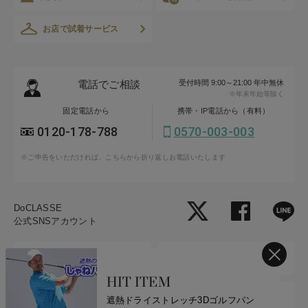
お店で試着サービス
電話でご相談
受付時間 9:00～21:00 年中無休
※年末年始等除く
固定電話から
携帯・IP電話から（有料）
0120-178-788
0570-003-003
※ご申告をいただければ、こちらから折り返しお電話いたします
DoCLASSE
公式SNSアカウント
公式
店舗
HIT ITEM
商品サポート
メンズ
遮熱ドライストレッチ3Dゴルフパン