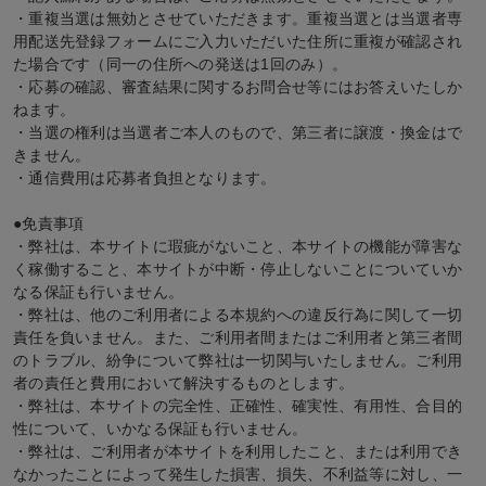
・重複当選は無効とさせていただきます。重複当選とは当選者専
用配送先登録フォームにご入力いただいた住所に重複が確認され
た場合です（同一の住所への発送は1回のみ）。
・応募の確認、審査結果に関するお問合せ等にはお答えいたしか
ねます。
・当選の権利は当選者ご本人のもので、第三者に譲渡・換金はで
きません。
・通信費用は応募者負担となります。
●免責事項
・弊社は、本サイトに瑕疵がないこと、本サイトの機能が障害な
く稼働すること、本サイトが中断・停止しないことについていか
なる保証も行いません。
・弊社は、他のご利用者による本規約への違反行為に関して一切
責任を負いません。また、ご利用者間またはご利用者と第三者間
のトラブル、紛争について弊社は一切関与いたしません。ご利用
者の責任と費用において解決するものとします。
・弊社は、本サイトの完全性、正確性、確実性、有用性、合目的
性について、いかなる保証も行いません。
・弊社は、ご利用者が本サイトを利用したこと、または利用でき
なかったことによって発生した損害、損失、不利益等に対し、一