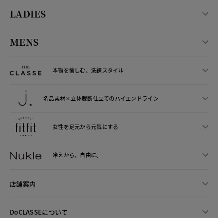
LADIES
MENS
本物を愉しむ、洗練スタイル
名品素材×立体裁断仕立ての
ハイエンドライン
女性を足元から
元気にする
冷えから、
自由に。
店舗案内
DoCLASSEについて