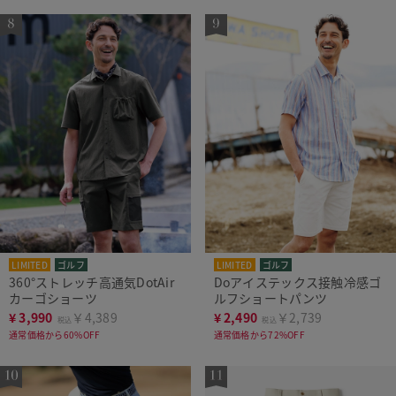
LIMITED
ゴルフ
LIMITED
ゴルフ
360°ストレッチ高通気DotAir
Doアイステックス接触冷感ゴ
カーゴショーツ
ルフショートパンツ
¥
3,990
￥4,389
¥
2,490
￥2,739
税込
税込
通常価格から60%OFF
通常価格から72%OFF