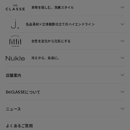
本物を愉しむ、洗練スタイル
名品素材×立体裁断仕立ての
ハイエンドライン
女性を足元から
元気にする
冷えから、
自由に。
店舗案内
DoCLASSEについて
ニュース
よくあるご質問