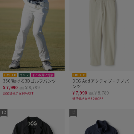
LIMITED
ゴルフ
まとめ買い対象
LIMITED
360°動ける3Dゴルフパンツ
DCG Addアクティブ・チノパ
ンツ
¥
7,990
￥8,789
税込
¥
7,990
￥8,789
通常価格から20%OFF
税込
通常価格から32%OFF