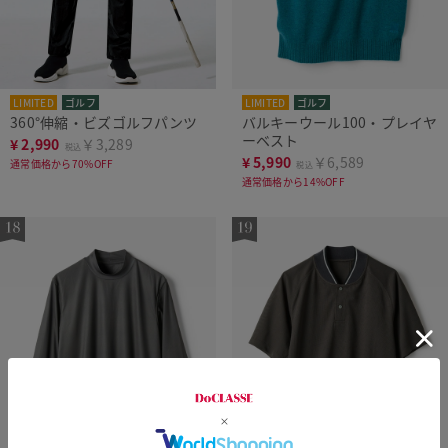
LIMITED
ゴルフ
LIMITED
ゴルフ
360°伸縮・ビズゴルフパンツ
バルキーウール100・プレイヤ
ーベスト
¥
2,990
￥3,289
税込
¥
5,990
￥6,589
通常価格から70%OFF
税込
通常価格から14%OFF