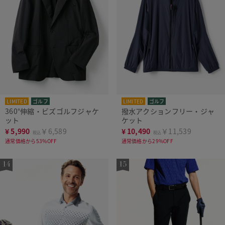
LIMITED
ゴルフ
LIMITED
ゴルフ
360°伸縮・ビズゴルフジャケ
撥水アクションフリー・ジャ
ット
ケット
¥
5,990
￥6,589
¥
10,490
￥11,539
税込
税込
通常価格から53%OFF
通常価格から29%OFF