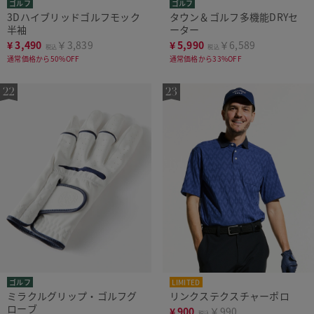
ゴルフ
ゴルフ
3Dハイブリッドゴルフモック
タウン＆ゴルフ多機能DRYセ
半袖
ーター
¥
3,490
￥3,839
¥
5,990
￥6,589
税込
税込
通常価格から50%OFF
通常価格から33%OFF
ゴルフ
LIMITED
ミラクルグリップ・ゴルフグ
リンクステクスチャーポロ
ローブ
¥
900
￥990
税込