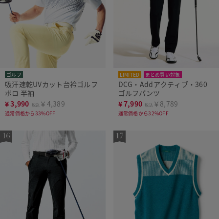
ゴルフ
LIMITED
まとめ買い対象
吸汗速乾UVカット台衿ゴルフ
DCG・Addアクティブ・360
ポロ 半袖
ゴルフパンツ
¥
3,990
￥4,389
¥
7,990
￥8,789
税込
税込
通常価格から33%OFF
通常価格から32%OFF