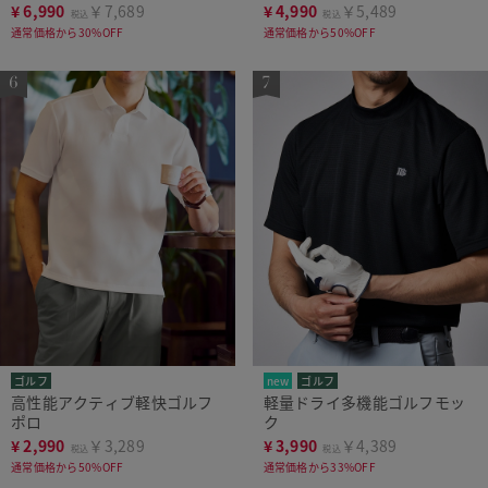
¥
6,990
￥7,689
¥
4,990
￥5,489
税込
税込
通常価格から30%OFF
通常価格から50%OFF
ゴルフ
new
ゴルフ
高性能アクティブ軽快ゴルフ
軽量ドライ多機能ゴルフモッ
ポロ
ク
¥
2,990
￥3,289
¥
3,990
￥4,389
税込
税込
通常価格から50%OFF
通常価格から33%OFF