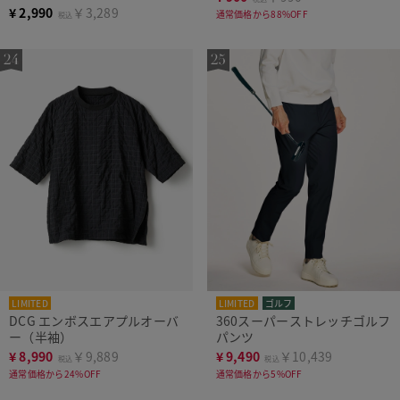
¥
2,990
￥3,289
通常価格から88%OFF
税込
LIMITED
LIMITED
ゴルフ
DCG エンボスエアプルオーバ
360スーパーストレッチゴルフ
ー（半袖）
パンツ
¥
8,990
￥9,889
¥
9,490
￥10,439
税込
税込
通常価格から24%OFF
通常価格から5%OFF