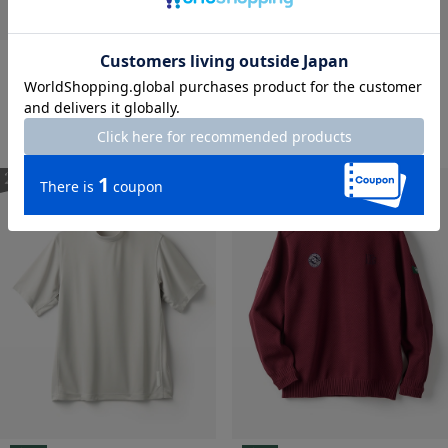
LIMITED
ゴルフ
LIMITED
速乾・スーパーエアドライイ
DCG・Addアクティブ・エア
ンナー ハイネック長袖
ホールバイクネック
¥
2,990
￥3,289
¥
3,990
￥4,389
税込
税込
通常価格から25%OFF
通常価格から60%OFF