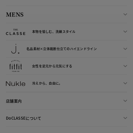
MENS
本物を愉しむ、洗練スタイル
名品素材×立体裁断仕立ての
ハイエンドライン
女性を足元から
元気にする
冷えから、
自由に。
店舗案内
DoCLASSEについて