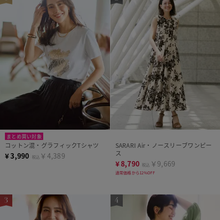
まとめ買い対象
コットン混・グラフィックTシャツ
SARARI Air・ノースリーブワンピー
ス
¥
3,990
￥4,389
税込
¥
8,790
￥9,669
税込
通常価格から12%OFF