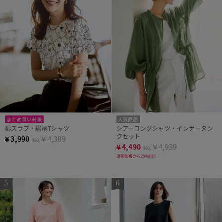
まとめ買い対象
人気商品
綿スラブ・総柄Tシャツ
シアーロングシャツ・インナータン
クセット
¥
3,990
￥4,389
税込
¥
4,490
￥4,939
税込
通常価格から25%OFF