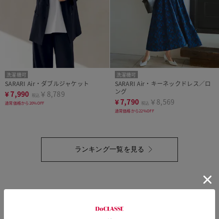
洗濯機可
洗濯機可
SARARI Air・ダブルジャケット
SARARI Air・キーネックドレス／ロ
ング
¥
7,990
￥8,789
税込
¥
7,790
￥8,569
通常価格から20%OFF
税込
通常価格から22%OFF
ランキング一覧を見る