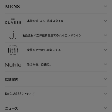
MENS
本物を愉しむ、洗練スタイル
名品素材×立体裁断仕立ての
ハイエンドライン
女性を足元から
元気にする
冷えから、
自由に。
店舗案内
DoCLASSEについて
ニュース