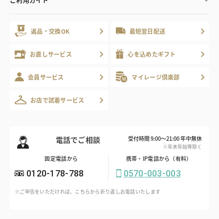
返品・交換OK
最短翌日配送
お直しサービス
心を込めたギフト
会員サービス
マイレージ倶楽部
お店で試着サービス
電話でご相談
受付時間 9:00～21:00 年中無休
※年末年始等除く
固定電話から
携帯・IP電話から（有料）
0120-178-788
0570-003-003
※ご申告をいただければ、こちらから折り返しお電話いたします