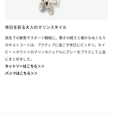
休日を彩る大人のマリンスタイル
オ
、
旅先での散策やスポーツ観戦に。驚きの軽さと確かなぬくもり
エ
グ
のキルトコートは、アクティブに過ごす休日にピッタリ。ネイ
通
ビー×ホワイトのマリンカジュアルにグレーをプラスして上品
イ
にまとめました。
す
カットソーはこちら＞＞
シ
パンツはこちら＞＞
パ