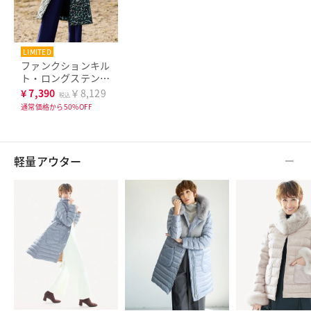
LIMITED
ファンクションキル
ト・ロングステンカ
ラー
¥
7,390
￥8,129
税込
通常価格から50%OFF
軽量アウター