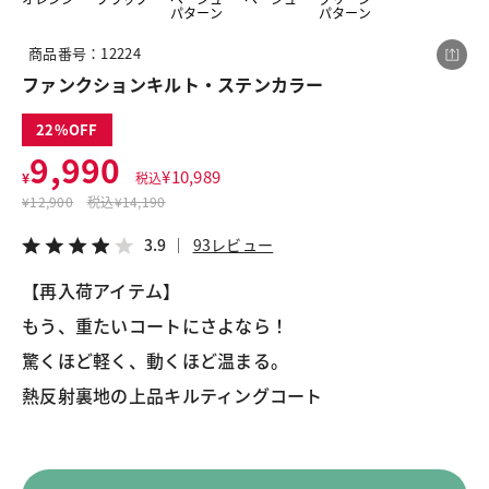
パターン
パターン
商品番号：12224
この商品をシェアする
ファンクションキルト・ステンカラー
22
ファンクションキルト・ステンカラー
9,990
¥9,990
税込¥10,989
¥
10,989
¥
税込
3.9
93レビュー
¥
12,900
税込
¥14,190
3.9
93レビュー
【再入荷アイテム】

もう、重たいコートにさよなら！

LINE
X
メール
驚くほど軽く、動くほど温まる。

熱反射裏地の上品キルティングコート