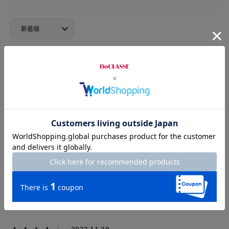
2025.12.12
のんちゃん
身長157cm
体型普通
カラー：グリーン
サイズ：9号
手に取った印象は重い、でしたが着てみるとさほど気になりま
せんでした。
私には袖が長めでしたが、この丈のアウターがあまりないので
重宝します。
この商品にはフル裏地がついていたので良かったです。
もっと裏地付きのアウターを作って欲しいです。
せっかく気に入っても裏地が無く購入を断念することが度々あ
ります。