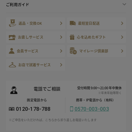
ご利用ガイド
返品・交換OK
最短翌日配送
お直しサービス
心を込めたギフト
会員サービス
マイレージ倶楽部
お店で試着サービス
電話でご相談
受付時間 9:00～21:00 年中無休
※年末年始等除く
固定電話から
携帯・IP電話から（有料）
0120-178-788
0570-003-003
※ご申告をいただければ、こちらから折り返しお電話いたします