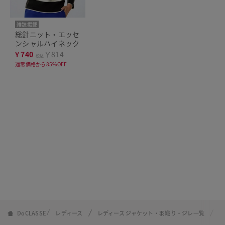
雑誌掲載
総針ニット・エッセ
ンシャルハイネック
¥
740
￥814
税込
通常価格から85%OFF
DoCLASSE
レディース
レディース ジャケット・羽織り・ジレ一覧
ウ