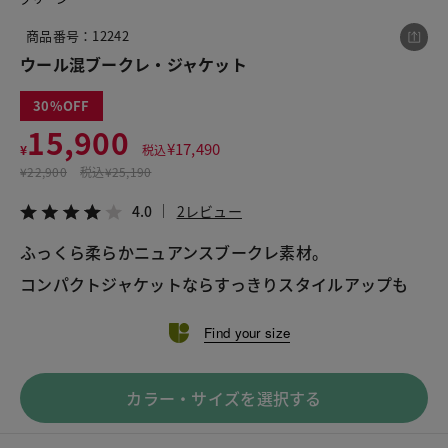
商品番号：12242
ウール混ブークレ・ジャケット
この商品をシェアする
30
15,900
ウール混ブークレ・ジャケット
¥
17,490
¥
税込
¥15,900
税込¥17,490
¥
22,900
税込
¥25,190
4.0
2レビュー
4.0
2レビュー
ふっくら柔らかニュアンスブークレ素材。
コンパクトジャケットならすっきりスタイルアップも
LINE
X
メール
Find your size
カラー・サイズを選択する