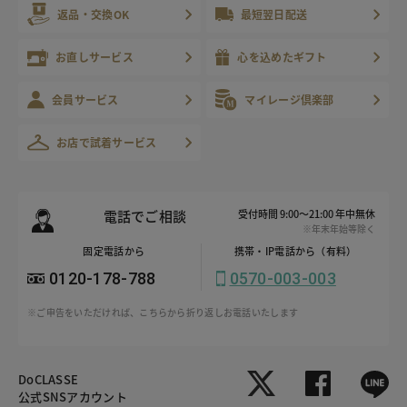
返品・交換OK
最短翌日配送
お直しサービス
心を込めたギフト
会員サービス
マイレージ倶楽部
お店で試着サービス
電話でご相談
受付時間 9:00～21:00 年中無休
※年末年始等除く
固定電話から
携帯・IP電話から（有料）
0120-178-788
0570-003-003
※ご申告をいただければ、こちらから折り返しお電話いたします
DoCLASSE
公式SNSアカウント