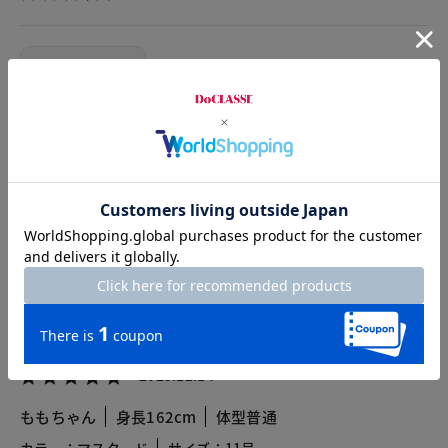
2026.01.15
ミルキー
身長159cm
体型普通
カラー：マスタード
サイズ：9号
１５９センチ５０キロ
Ｍサイズで良い感じです。イエローを購入しましたが綺麗な色
でどんなトップスにも合わせられそうです。先日歌舞伎観劇に
着て行きましたが 色んなシーンで活躍してくれそうです。
2025.12.14
ももちゃん
身長162cm
体型普通