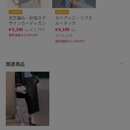
LIMITED
LIMITED
天竺編み・針抜きデ
カリアッジ・リブク
ザインカーディガン
ルーネック
¥
5,190
￥5,709
¥
9,190
税込
税込
￥10,109
通常価格から35%OFF
通常価格から33%OFF
関連商品