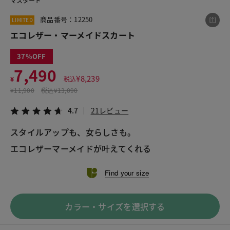
マスタード
商品番号：12250
LIMITED
エコレザー・マーメイドスカート
この商品をシェアする
37
エコレザー・マーメイドスカート
7,490
¥
8,239
¥
税込
¥7,490
税込¥8,239
¥
11,900
税込
¥13,090
4.7
21レビュー
4.7
21レビュー
スタイルアップも、女らしさも。
エコレザーマーメイドが叶えてくれる
LINE
X
メール
Find your size
カラー・サイズを選択する