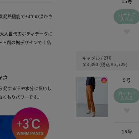
15号
カートに
湿発熱機能で+3℃の温かさ
入れる
。大人世代のボディデータに
ート風の裾デザインで上品
キャメル / 270
￥3,390
(税込
￥3,729
)
かさ
5号
ら発する汗や水分に反応し
カートに
ぬくもりパワーです。
入れる
15号