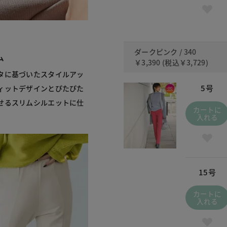
ダークピンク / 340
ム
￥3,390
(税込
￥3,729
)
タに基づいたスタイルアッ
5号
ィットデザインとぴたぴた
せるスリムシルエットに仕
カートに
入れる
15号
カートに
入れる