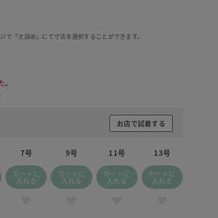
ージで「丈詰め」にて寸法を選択することができます。
た。
。
お店で試着する
7号
9号
11号
13号
カートに
カートに
カートに
カートに
入れる
入れる
入れる
入れる
ージュパターン