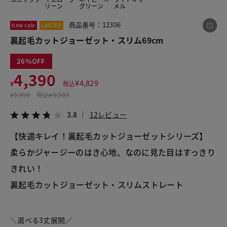
リーン
グリーン
メル
商品番号：12306
time sale
LIMITED
この商品をシェアする
裏起毛カットジョーゼット・スリム69cm
26
裏起毛カットジョーゼット・スリム69cm
4,390
¥4,390
税込¥4,829
¥
4,829
¥
税込
3.8
12レビュー
¥
5,990
税込
¥6,589
3.8
12レビュー
【快適キレイ！裏起毛カットジョーゼットシリーズ】
LINE
X
メール
柔らかジャージーのはき心地、なのに見た目はすっきり
きれい！
裏起毛カットジョーゼット・スリムストレート
＼選べる3丈展開／