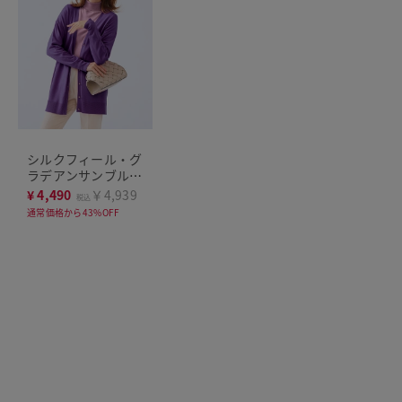
シルクフィール・グ
ラデアンサンブルニ
ット
¥
4,490
￥4,939
税込
通常価格から43%OFF