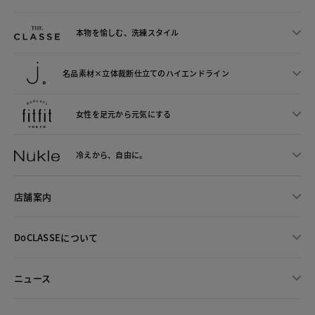
本物を愉しむ、洗練スタイル
名品素材×立体裁断仕立ての
ハイエンドライン
女性を足元から
元気にする
冷えから、
自由に。
店舗案内
DoCLASSEについて
ニュース