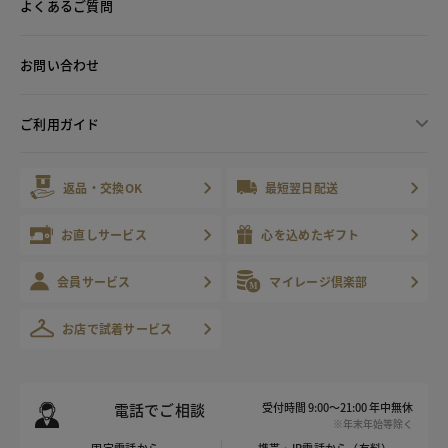
よくあるご質問
お問い合わせ
ご利用ガイド
返品・交換OK
最短翌日配送
お直しサービス
心を込めたギフト
会員サービス
マイレージ倶楽部
お店で試着サービス
電話でご相談
受付時間 9:00～21:00 年中無休
※年末年始等除く
固定電話から
携帯・IP電話から（有料）