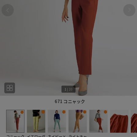
1
|
20
671 コニャック
1
20
コニャック
イエローグ
ネイビー×
ライトキャ