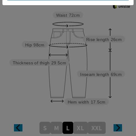
Waist
72cm
Rise length
26cm
Hip
98cm
Thickness of thigh
29.5cm
Inseam length
69cm
Hem width
17.5cm
S
M
L
XL
XXL