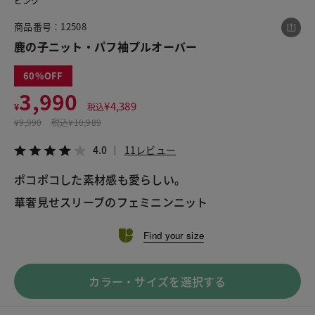
ピンク
商品番号：12508
鹿の子ニット・パフ袖プルオーバー
この商品をシェアする
60
鹿の子ニット・パフ袖プルオーバー
3,990
¥
4,389
¥
税込
¥3,990
税込¥4,389
¥
9,990
税込
¥10,989
4.0
11レビュー
4.0
11レビュー
ポコポコした素材感も愛らしい。
華奢見せスリーブのフェミニンニット
LINE
X
メール
Find your size
カラー・サイズを選択する