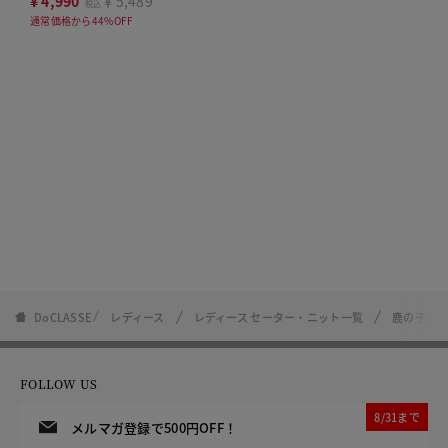
¥
4,990
￥5,489
税込
通常価格から44%OFF
DoCLASSE
レディース
レディース セーター・ニット一覧
鹿の子ニ
FOLLOW US
8/31まで
メルマガ登録で500円OFF！