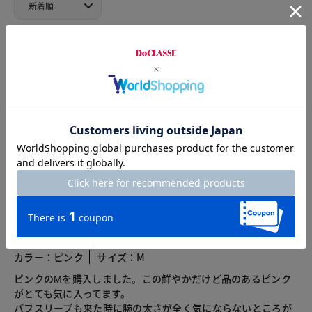
2025.12.02
まいけん
身長159cm
カラー：ピンク
サイズ：M
ピンク大好きなので、購入しました。
鹿の子柄ニットと、今まで持っていなかった袖丈と袖のふんわ
りした感じがとってもかわいくてお気に入りです。
2025.11.26
くろすけ
身長161cm
体型普通
カラー：ピンク
サイズ：M
ピンクのМを購入しました。この鮮やかだけど品のあるピンク
がとても気に入ってます。
パフスリーブも来た時に腕の太さが全く気にならないところが