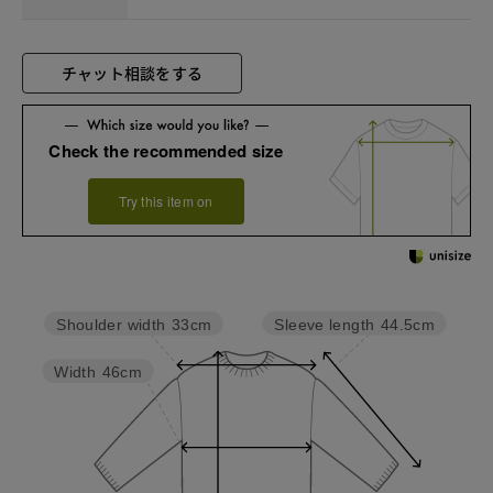
チャット相談をする
Check the recommended size
Try this item on
Sleeve length
44.5cm
Shoulder width
33cm
Width
46cm