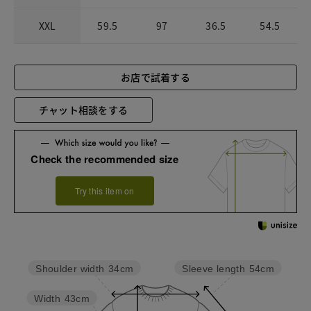
XXL
59.5
97
36.5
54.5
お店で試着する
チャット相談をする
Check the recommended size
Try this item on
Sleeve length
54cm
Shoulder width
34cm
Width
43cm