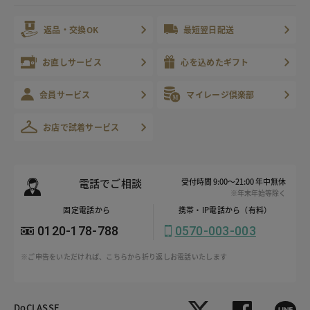
返品・交換OK
最短翌日配送
お直しサービス
心を込めたギフト
会員サービス
マイレージ倶楽部
お店で試着サービス
電話でご相談
受付時間 9:00～21:00 年中無休
※年末年始等除く
固定電話から
携帯・IP電話から（有料）
0120-178-788
0570-003-003
※ご申告をいただければ、こちらから折り返しお電話いたします
DoCLASSE