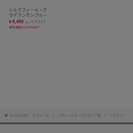
シルクフィール・グ
ラデアンサンブルニ
ット
¥
4,490
￥4,939
税込
通常価格から43%OFF
DoCLASSE
レディース
レディース カーディガン一覧
シルクフィール