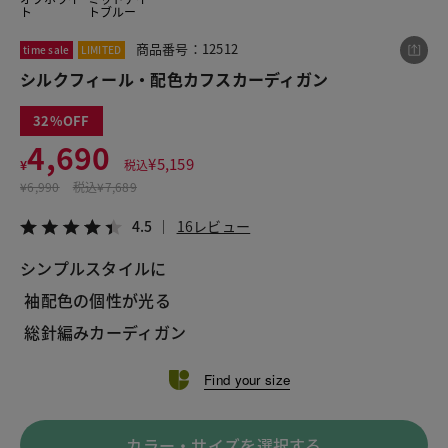
ト
トブルー
商品番号：12512
time sale
LIMITED
この商品をシェアする
シルクフィール・配色カフスカーディガン
32
シルクフィール・配色カフスカーディガン
4,690
¥4,690
税込¥5,159
¥
5,159
¥
税込
4.5
16レビュー
¥
6,990
税込
¥7,689
4.5
16レビュー
シンプルスタイルに
LINE
X
メール
 袖配色の個性が光る
 総針編みカーディガン
Find your size
カラー・サイズを選択する