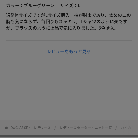
カラー：ブルーグリーン
サイズ：L
通常MサイズですがLサイズ購入。袖が肘まであり、太めの二の
腕も気にならず、首回りもスッキリ。Tシャツのように楽です
が、ブラウスのように上品で気に入りました。3色購入。
レビューをもっと見る
DoCLASSE
レディース
レディース セーター・ニット一覧
ハイカウ