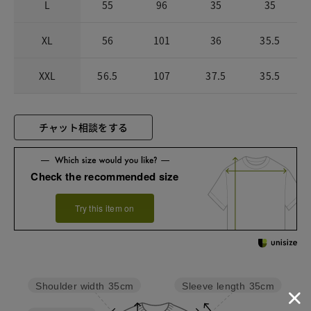
L
55
96
35
35
XL
56
101
36
35.5
XXL
56.5
107
37.5
35.5
チャット相談をする
Check the recommended size
Try this item on
Sleeve length
35cm
Shoulder width
35cm