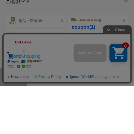
ご利用ガイド
返品・交換OK
最短翌日配送
お直しサービス
心を込めたギフト
会員サービス
マイレージ倶楽部
カラー・サイズを選択する
お店で試着サービス
メニュー
お気に入り
マイページ
店舗検索
カート
電話でご相談
受付時間 9:00～21:00 年中無休
※年末年始等除く
固定電話から
携帯・IP電話から（有料）
0120-178-788
0570-003-003
※ご申告をいただければ、こちらから折り返しお電話いたします