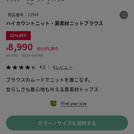
ーン
ー
商品番号：12544
この商品をシェアする
ハイカウントニット・異素材ニットブラウス
10
ハイカウントニット・異素材ニットブラウス
8,990
¥8,990
税込¥9,889
¥
9,889
¥
税込
4.5
4レビュー
¥
9,990
税込
¥10,989
4.5
4レビュー
ブラウスのムードでニットを着こなす。 
女らしさも着心地も叶える異素材トップス
LINE
X
メール
Find your size
カラー・サイズを選択する