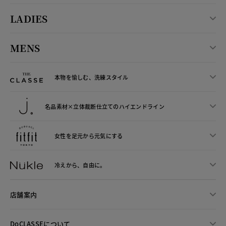
LADIES
MENS
本物を愉しむ、洗練スタイル
名品素材×立体裁断仕立ての
ハイエンドライン
女性を足元から
元気にする
冷えから、
自由に。
店舗案内
DoCLASSEについて