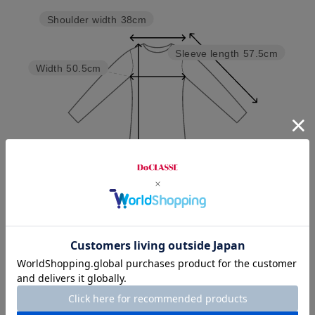
Shoulder width
38cm
Sleeve length
57.5cm
Width
50.5cm
Length
113cm
7号
9号
11号
13号
15号