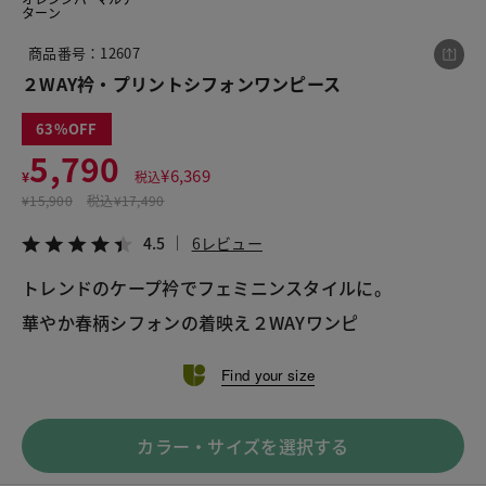
ターン
商品番号：12607
この商品をシェアする
２WAY衿・プリントシフォンワンピース
63
２WAY衿・プリントシフォンワンピース
5,790
¥5,790
税込¥6,369
¥
6,369
¥
税込
4.5
6レビュー
¥
15,900
税込
¥17,490
4.5
6レビュー
トレンドのケープ衿でフェミニンスタイルに。
華やか春柄シフォンの着映え２WAYワンピ
LINE
X
メール
Find your size
カラー・サイズを選択する